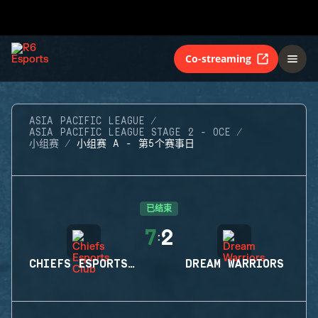
Co-streaming
ASIA PACIFIC LEAGUE
ASIA PACIFIC LEAGUE STAGE 2 - OCE
小组赛
小组赛 A - 第5个赛事日
已结束
7
2
:
CHIEFS ESPORTS CLUB
DREAM WARRIORS