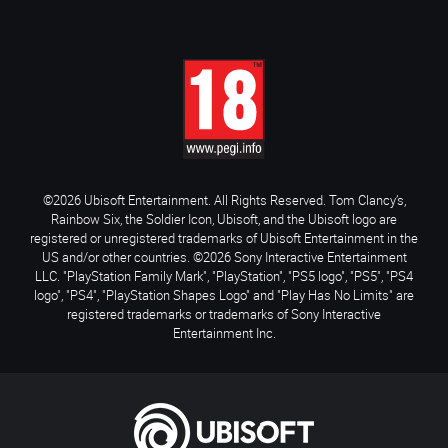
©2026 Ubisoft Entertainment. All Rights Reserved. Tom Clancy’s,
Rainbow Six, the Soldier Icon, Ubisoft, and the Ubisoft logo are
registered or unregistered trademarks of Ubisoft Entertainment in the
US and/or other countries. ©2026 Sony Interactive Entertainment
LLC. "PlayStation Family Mark", "PlayStation", "PS5 logo", "PS5", "PS4
logo", "PS4", "PlayStation Shapes Logo" and "Play Has No Limits" are
registered trademarks or trademarks of Sony Interactive
Entertainment Inc.