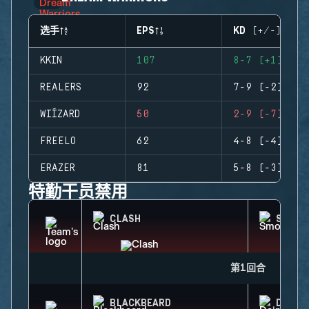
选手
EPS
KD (+/-)
KKIN
107
8-7 (+1)
REALERS
92
7-9 (-2)
WIÍZARD
50
2-9 (-7)
FREELO
62
4-8 (-4)
ERAZER
81
5-8 (-3)
特勤干员禁用
CLASH
SMOKE
第1回合
BLACKBEARD
DEIMO