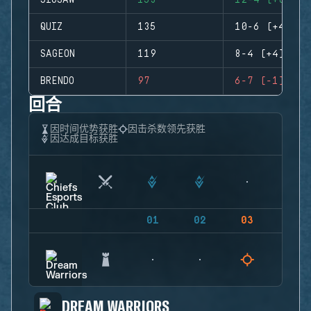
JIGSAW
153
12-4 (+8)
QUIZ
135
10-6 (+4)
SAGEON
119
8-4 (+4)
BRENDO
97
6-7 (-1)
回合
因时间优势获胜
因击杀数领先获胜
因达成目标获胜
01
02
03
04
DREAM WARRIORS