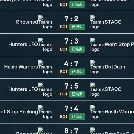
BO1
已结束
7
:
2
Rnowned
STACC
BO1
已结束
7
:
3
Hunters LFO
Wont Stop P
BO1
已结束
4
:
7
Hasib Warriors
DotDash
BO1
已结束
7
:
5
Hunters LFO
STACC
BO1
已结束
7
:
4
nt Stop Peeking
Hasib Warrio
BO1
已结束
8
:
7