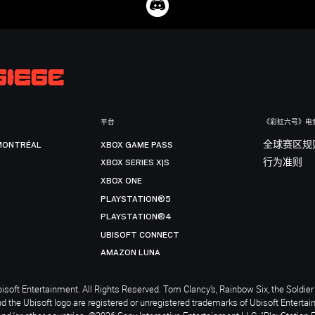
平台
《彩虹六号》电
MONTRÉAL
XBOX GAME PASS
全球赛区规
XBOX SERIES X|S
行为准则
XBOX ONE
PLAYSTATION®5
PLAYSTATION®4
UBISOFT CONNECT
AMAZON LUNA
soft Entertainment. All Rights Reserved. Tom Clancy’s, Rainbow Six, the Soldier 
nd the Ubisoft logo are registered or unregistered trademarks of Ubisoft Enterta