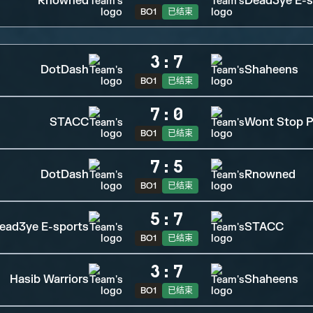
Rnowned
Dead3ye E-s
BO1
已结束
3
:
7
DotDash
Shaheens
BO1
已结束
7
:
0
STACC
Wont Stop P
BO1
已结束
7
:
5
DotDash
Rnowned
BO1
已结束
5
:
7
ead3ye E-sports
STACC
BO1
已结束
3
:
7
Hasib Warriors
Shaheens
BO1
已结束