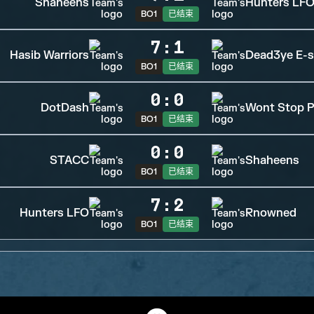
Shaheens
Hunters LF
BO1
已结束
7
:
1
Hasib Warriors
Dead3ye E-s
BO1
已结束
0
:
0
DotDash
Wont Stop P
BO1
已结束
0
:
0
STACC
Shaheens
BO1
已结束
7
:
2
Hunters LFO
Rnowned
BO1
已结束