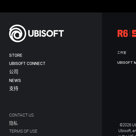
工作室
STORE
UBISOFT 
UBISOFT CONNECT
公司
NEWS
支持
CONTACT US
隐私
©2026 Ubi
Ubisoft, a
TERMS OF USE