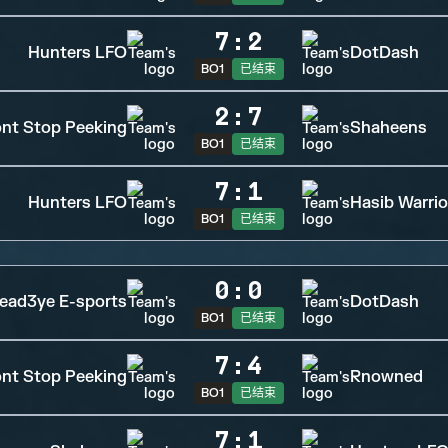
7
:
2
Hunters LFO
DotDash
BO1
已结束
2
:
7
nt Stop Peeking
Shaheens
BO1
已结束
7
:
1
Hunters LFO
Hasib Warrio
BO1
已结束
0
:
0
ead3ye E-sports
DotDash
BO1
已结束
7
:
4
nt Stop Peeking
Rnowned
BO1
已结束
7
:
1