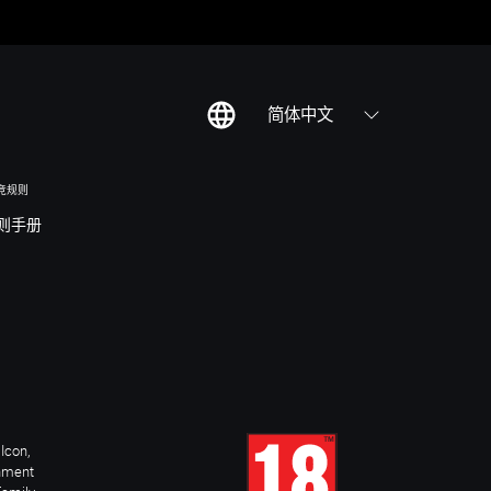
简体中文
竞规则
则手册
Icon,
inment