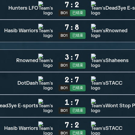
7
:
2
Hunters LFO
Dead3ye E-s
BO1
已结束
7
:
8
Hasib Warriors
Rnowned
BO1
已结束
3
:
7
Rnowned
Shaheens
BO1
已结束
2
:
7
DotDash
STACC
BO1
已结束
1
:
7
ead3ye E-sports
Wont Stop P
BO1
已结束
7
:
2
Hasib Warriors
STACC
BO1
已结束