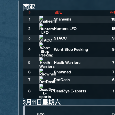
南亚
#
战队
积
1
Shaheens
1
2
Hunters LFO
1
3
STACC
9
4
Wont Stop Peeking
9
5
Hasib Warriors
7
6
Rnowned
7
7
DotDash
6
8
Dead3ye E-sports
1
3月11日星期六
D
8:00