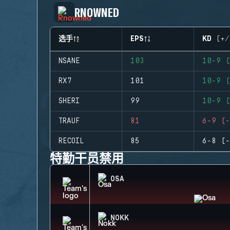
RNOWNED
选手
EPS
KD (+/
NSANE
103
10-9 (
RX7
101
10-9 (
SHERI
99
10-9 (
TRAUF
81
6-9 (-
RECOIL
85
6-8 (-
特勤干员禁用
OSA
NOKK