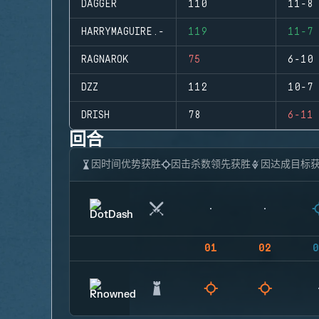
DAGGER
110
11-8
HARRYMAGUIRE.-
119
11-7
RAGNAROK
75
6-10
DZZ
112
10-7
DRISH
78
6-11
回合
因时间优势获胜
因击杀数领先获胜
因达成目标
01
02
0