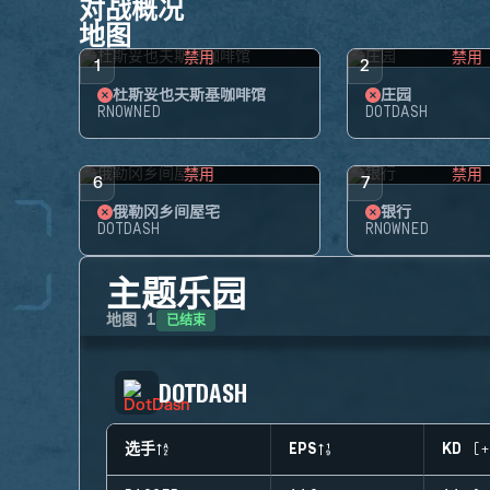
对战概况
地图
禁用
禁用
1
2
杜斯妥也夫斯基咖啡馆
庄园
RNOWNED
DOTDASH
禁用
禁用
6
7
俄勒冈乡间屋宅
银行
DOTDASH
RNOWNED
主题乐园
已结束
地图
1
DOTDASH
选手
EPS
KD (+