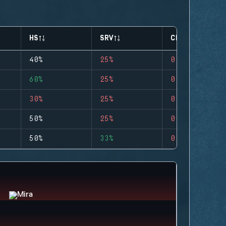
HS
SRV
CLUTCHES
40%
25%
0
60%
25%
0
30%
25%
0
50%
25%
0
50%
33%
0