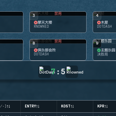
禁用
3
4
摩天大楼
木屋
RNOWNED
DOTDASH
禁用
8
9
俱乐部会所
主题乐园
DOTDASH
决胜局
7
:
5
/-)
ENTRY
KOST
KPR