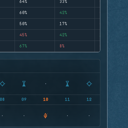
64%
33%
0
60%
42%
0
50%
17%
0
45%
42%
1
67%
8%
0
08
09
10
11
12