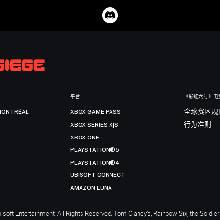
平台
《彩虹六号》电
MONTRÉAL
XBOX GAME PASS
全球赛区规
XBOX SERIES X|S
行为准则
XBOX ONE
PLAYSTATION®5
PLAYSTATION®4
UBISOFT CONNECT
AMAZON LUNA
soft Entertainment. All Rights Reserved. Tom Clancy’s, Rainbow Six, the Soldier 