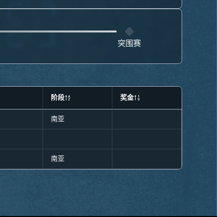
突围赛
阶段
奖金
南亚
南亚