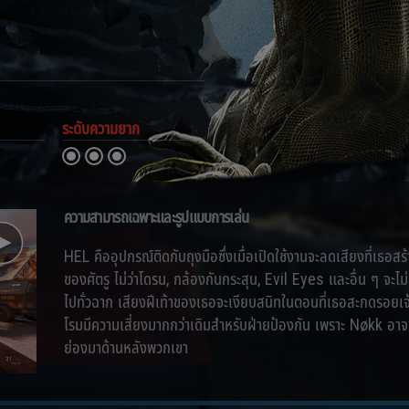
ระดับความยาก
ความสามารถเฉพาะและรูปแบบการเล่น
HEL คืออุปกรณ์ติดกับถุงมือซึ่งเมื่อเปิดใช้งานจะลดเสียงที่เ
ของศัตรู ไม่ว่าโดรน, กล้องกันกระสุน, Evil Eyes และอื่น ๆ จะไ
ไปทั่วฉาก เสียงฝีเท้าของเธอจะเงียบสนิทในตอนที่เธอสะกดรอยเจ้าห
โรมมีความเสี่ยงมากกว่าเดิมสำหรับฝ่ายป้องกัน เพราะ Nøkk อาจซ่
ย่องมาด้านหลังพวกเขา