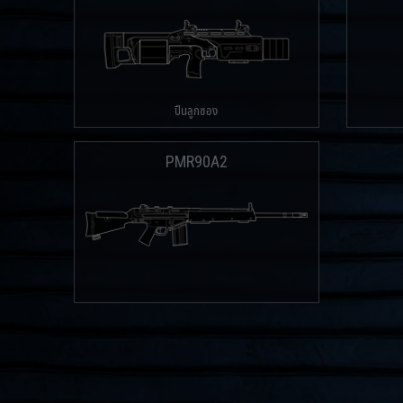
ปืนลูกซอง
PMR90A2