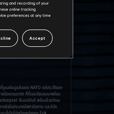
haring and recording of your
hese online tracking
ookie preferences at any time
ี่เกิด
cline
Accept
มูลถูกปกปิด]
นกที่ดูแลข้อมูลลับของ NATO แต่ประวัติของ
ยร้อยเดนมาร์ก ที่ที่เธอเรียนจบมาพร้อม
rkorpset สีเบอร์กันดี พร้อมด้วยทักษะ
ิภารกิจในประเทศอัฟกานิสถาน และอิรัก
นฐานะที่เปิดโปงตำแหน่งของ Erik