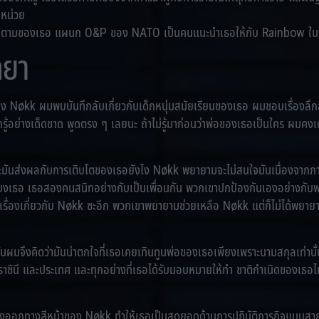
บหน่วย
ติดตามของเธอ แผนก O&P ของ NATO เป็นคนแนะนำเธอให้กับ Rainbow ในฐา
ทยา
อง Nøkk ผมพบบันทึกลับเกี่ยวกับเด็กหนุ่มสมัยเรียนของเธอ ผมชอบเรื่องลึกลับ
ู้อย่างเด็ดขาด พูดตรง ๆ เลยนะ ถ้าไม่รู้มาก่อนว่าพ่อของเธอเป็นใคร ผมคงเ
ละมันส่งผลกับการเติบโตของเธอยังไง Nøkk พยายามจะไม่สนใจมันเนื่องจากภารกิจท
้ยงเธอ เธอสองคนสนิทอย่างกับเป็นเพื่อนกัน พวกเขาปกป้องกันเองอย่างกับพ
้เรื่องเกี่ยวกับ Nøkk ซะอีก พวกเขาพยายามช่วยเหลือ Nøkk แต่ก็ไม่ได้พย
ผมจึงคิดว่ามันน่าตกใจที่เธอเคยเทินทูนพ่อของเธอเพียงเพราะนามสกุลเท่านั้น
าชินี และประเทศ และทุกอย่างที่เธอได้รับมอบหมายให้ทำ ชาติกำเนิดของเธอไ
อกทางสีหน้าของ Nøkk ทำให้เธอเป็นสุดยอดด้านการปฏิบัติภารกิจแบบสายลับ