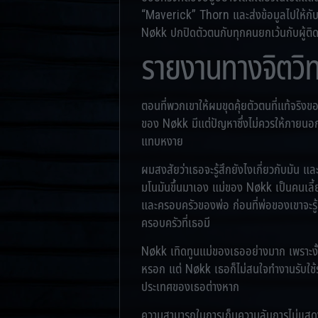
“Maverick” Thorn และส่งข้อมูลไปให้กั
Nøkk ปกปิดตัวตนกับทุกคนยกเว้นกับผู้
รายงานทางจิตวิ
ตอนที่พวกเขาให้ผมขุดคุ้ยตัวตนที่แท้จริงข
ของ Nøkk มีแต่ปัญหาซึ่งไม่ควรให้ภายนอกร
แทบหงาย
ผมสงสัยว่าเธอจะรู้สึกยังไงเกี่ยวกับมัน แ
มโนมันขึ้นมาเอง แม่ของ Nøkk เป็นคนเลี
และครอบครัวของพ่อ ก่อนที่พ่อของเขาจะรู
ครอบครัวที่เธอมี
Nøkk เทิดทูนแม่ของเธออย่างมาก เพราะงั้น
หรอก แต่ Nøkk เธอก็ไม่สนใจทำงานรับใช้ร
ประเทศของเธอต่างหาก
ความสามารถในการเก็บความลับการไม่แสดงอ