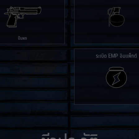
ปืนพก
ระเบิด EMP อิมแพ็กต์