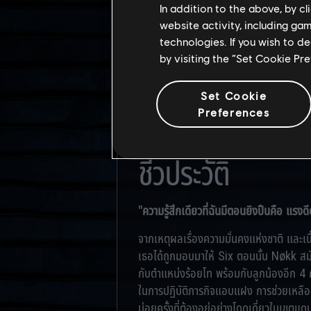
In addition to the above, by c
website activity, including ga
technologies. If you wish to d
by visiting the “Set Cookie Pr
ชื่อจริง
Set Cookie
[ข้อมูลถูกปกปิด]
Preferences
ชีวประวัติ
"ความรู้สึกเดียวที่ฉันมีตอนยิงปืนคือ แรงด
จากเหตุผลเรื่องความมั่นคงแห่งชาติ และเนื
เธอได้ถูกมอบมาให้ Six ตอนนั้น Nøkk สมั
กับตำแหน่งร้อยโท พร้อมกับลูกน้องอีก 4
ในการปฏิบัติภารกิจแอบแฝง การช่วยเหลือ 
บ่อยครั้งที่ต้องอยู่อย่างโดดเดี่ยวในเขต