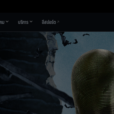
เกม
บริการ
อีสปอร์ต