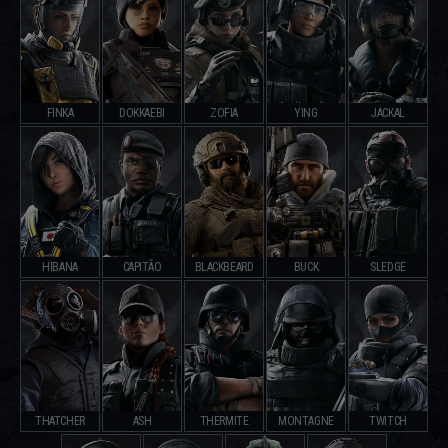
FINKA
DOKKAEBI
ZOFIA
YING
JACKAL
HIBANA
CAPITÃO
BLACKBEARD
BUCK
SLEDGE
THATCHER
ASH
THERMITE
MONTAGNE
TWITCH