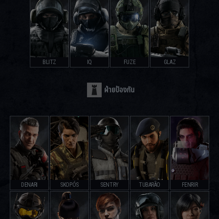
BLITZ
IQ
FUZE
GLAZ
ฝ่ายป้องกัน
DENARI
SKOPÓS
SENTRY
TUBARÃO
FENRIR