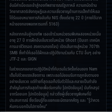
อันมีค่าเมื่อเธอเข้าสู่กองทัพสาธารณรัฐเกาหลี ความถนัดด้าน
วิทยาศาสตร์เชิงทฤษฎีและความเชี่ยวชาญด้านการแฮ็กทำให้เธอ
ได้รับมอบหมายภารกิจลับกับ NIS ตั้งแต่อายุ 22 ปี (ภายใต้ฉาก
หน้าของกองพลทหารบกที่ 5163)
หลังจากกลับสู่กองทัพ เธอเข้าร่วมหน่วยรบพิเศษสองหน่วยเมื่อ
อายุ 27 ปี การฝึกอันเข้มงวดในหน่วย Ghost (ปีนเขา เทคนิค
การเอาชีวิตรอด สงครามกองโจร) เปิดเส้นทางสู่หน่วย 707th
SMB ซึ่งทำให้เธอได้ฝึกและปฏิบัติงานร่วมกับ CTU อื่นๆ อย่าง
JTF-2 และ GIGN
ในช่วงแรกของการปฏิบัติหน้าที่กับเรนโบว์ครั้งก่อนของ Nam
เต็มไปด้วยแรงเสียดทาน เพราะเธอไม่ยอมรับการถูกจับตามอง
อย่างเข้มงวด แต่ท้ายที่สุดเธอก็ปรับตัวได้และกลายเป็นกำลัง
สำคัญในภารกิจสุดท้ายเพื่อต่อกรกับ [ปกปิดข้อมูล] บันทึกสรุป
จากร้อยเอก [ปกปิดข้อมูล] กล่าวถึงผู้เชี่ยวชาญพิเศษที่มี
ประสบการณ์ ซึ่งเรียนรู้ที่จะแยกแยะมิตรจากศัตรู และ “รู้ว่าควร
หันกระบอกปืนไปทางไหน”