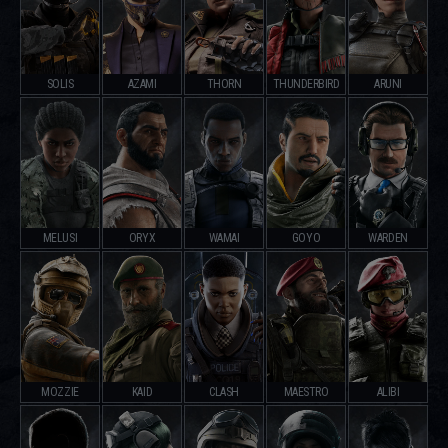
SOLIS
AZAMI
THORN
THUNDERBIRD
ARUNI
MELUSI
ORYX
WAMAI
GOYO
WARDEN
MOZZIE
KAID
CLASH
MAESTRO
ALIBI