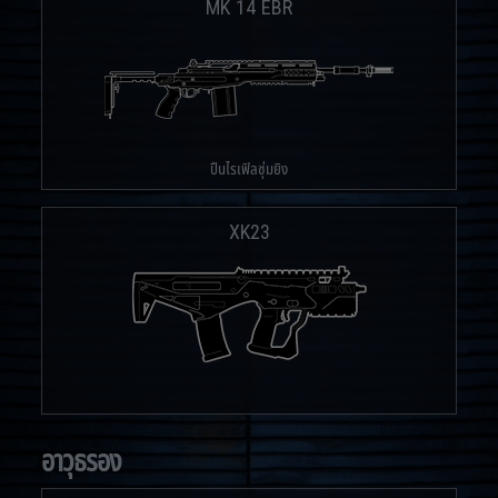
MK 14 EBR
ปืนไรเฟิลซุ่มยิง
XK23
อาวุธรอง