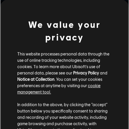
รายงานทางจิตวิทยา
เมื่อพิจารณาการรับสมัครอดีตเจ้าหน้าที่ของเรนโบว์ ผู้เชี่ยวชาญ
We value your
พิเศษ Grace “Dokkaebi” Nam นั้นไม่ใช่ชื่อแรกที่ฉันนึกถึง
แม้เธอจะมีสถานะที่ดีกับ GSAC ในฐานะกำลังหลักของหน่วย
privacy
เฉพาะกิจความมั่นคงไซเบอร์ ArchNet แต่วิกฤตความเชื่อใจใน
ตอนนี้ทำให้ความไว้วางใจเป็นสิ่งหายาก และครั้งก่อนที่เธอเข้า
ร่วมก็เพราะเธอแฮ็กระบบเข้ามา อย่างไรก็ตาม มีปัจจัยหนึ่งที่ฉัน
This website processes personal data through the
มองข้ามไม่ได้ หนึ่งในผู้นำคนใหม่ของเคเรส ลีเจี้ยนอย่าง Nyx ก็
use of online tracking technologies, including
เป็นอัจฉริยะด้านเทคโนโลยีเช่นกัน และฉันก็จำเป็นต้องใช้ไฟสู้กับ
cookies. To learn more about Ubisoft's use of
personal data, please see our
Privacy Policy
and
ไฟ
Notice at Collection
. You can set your cookies
ระหว่างการสัมภาษณ์ครั้งแรก ฉันได้เห็น “หน้ากาก” ที่ถูกกล่าว
preferences at anytime by visiting our
cookie
management tool.
ถึงในรายงานและบันทึกถอดความที่ฉันอ่านมาได้อย่างชัดเจน
Nam แสร้งทำเป็นทั้งเด็กเนิร์ดและตัวตลกเพื่อให้คนอื่นประเมิน
In addition to the above, by clicking the “accept”
เธอต่ำเกินไป แน่นอนว่าเธอโปรยศัพท์คอมพิวเตอร์ใส่ฉันเพื่อให้
button below you specifically consent to sharing
เห็นว่าเธอรู้จริง แต่ฉันไม่มีเวลาสำหรับเกมแบบนั้น ฉันต้องการ
and recording of your website activity, including
Dokkaebi ตัวจริง เมื่อเธอรู้ว่าฉันเอาจริงกับเธอ เธอก็เปิดใจ
game browsing and purchase activity, with