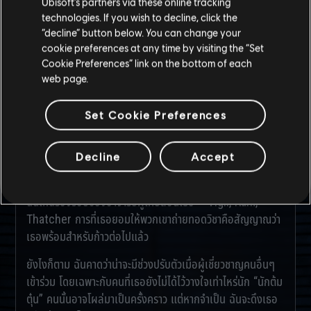
และฉันก็ได้พบกับผู้หญิงคนเดียวกับที่ถูกบรรยายไว้ในรายงาน
Ubisoft’s partners via these online tracking
ฉบับสุดท้ายของ Hibana เด็ดเดี่ยว ว่องไว เฉียบคม ฉันเกือบจะ
technologies. If you wish to decline, click the
“decline” button below. You can change your
รับเธอเข้าทีมในตอนนั้นแล้ว แต่ยังมีคำถามเรื่องความพร้อมของ
cookie preferences at any time by visiting the “Set
เธออยู่
Cookie Preferences” link on the bottom of each
ฉันจัดทำโปรแกรมเพื่อประเมินและฝึกทบทวนผู้สมัครที่มี
web page.
ศักยภาพสูง ซึ่งไม่ได้ปฏิบัติภารกิจใดๆ ในช่วงที่เรนโบว์หยุด
ดำเนินงาน หรือเคยผ่านเหตุการณ์กระทบกระเทือนจิตใจ เช่น
Set Cookie Preferences
เดียวกับที่ Nam เคยถูกควบคุมตัวและสอบสวนโดย Phobos
เธอไม่ได้ลั่นไกปืนเลยนับตั้งแต่จัดการเขาไป จึงต้องใช้เวลาครู่
Decline
Accept
หนึ่งในการสลัดความประหม่า แต่ก็เหมือนการขี่จักรยาน ไม่นาน
ทุกอย่างก็กลับคืนมา ในท่วงท่าที่ผ่านการฝึกฝนมาของเธอนั้น
ฉันเห็นร่องรอยของอาจารย์ผู้เคยสอนเธอ – Vigil, Ram,
Thatcher การที่เธอยอมให้พวกเขาถ่ายทอดวิชาคือสัญญาณว่า
เธอพร้อมสำหรับก้าวต่อไปแล้ว
ยังไงก็ตาม ฉันคาดว่าน่าจะมีช่วงปรับตัวเมื่อผู้เชี่ยวชาญคนอื่นๆ
เข้าร่วม โดยเฉพาะกับคนที่เธอยังไม่ได้ไว้วางใจเท่าไหร่นัก “นักต้ม
ตุ๋น” คนนั้นอาจโผล่มาเป็นครั้งคราว แต่หากจำเป็น ฉันจะดึงเธอ