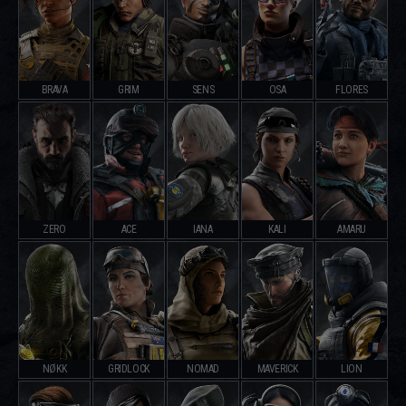
BRAVA
GRIM
SENS
OSA
FLORES
ZERO
ACE
IANA
KALI
AMARU
NØKK
GRIDLOCK
NOMAD
MAVERICK
LION