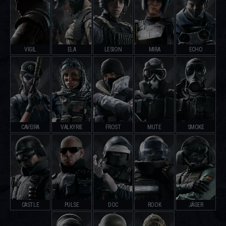
VIGIL
ELA
LESION
MIRA
ECHO
CAVEIRA
VALKYRIE
FROST
MUTE
SMOKE
CASTLE
PULSE
DOC
ROOK
JÄGER