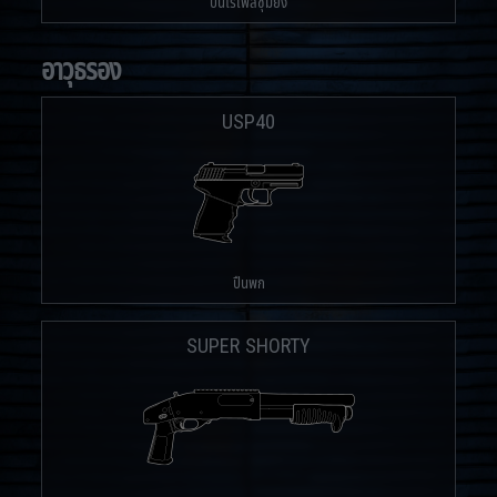
ปืนไรเฟิลซุ่มยิง
อาวุธรอง
USP40
ปืนพก
SUPER SHORTY