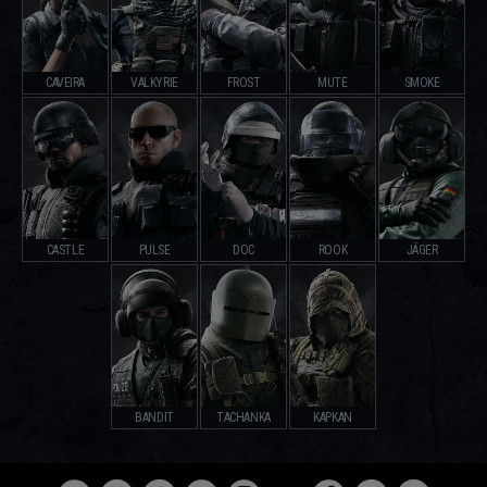
CAVEIRA
VALKYRIE
FROST
MUTE
SMOKE
CASTLE
PULSE
DOC
ROOK
JÄGER
BANDIT
TACHANKA
KAPKAN