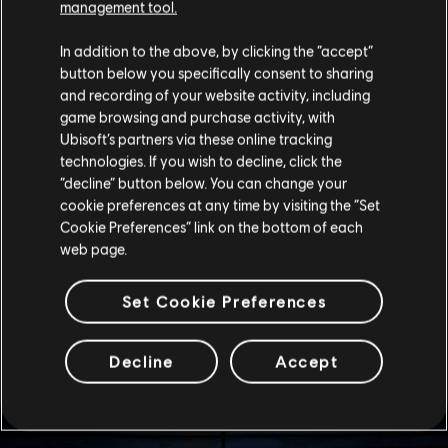
management tool.
ใช้ตัวตนและความเป็นมืออาชีพทั้งหมดของเธอที่จำเป็นเพื่อก้าว
ข้ามความต้องการส่วนบุคคลของเธอและตัดสินใจอย่างแน่วแน่ใน
In addition to the above, by clicking the “accept”
สนามรบ ทีมจะได้ประโยชน์จากคนที่ยิงด้วยจิตวิญญาณ
button below you specifically consent to sharing
and recording of your website activity, including
เป็นสิ่งสำคัญที่จะต้องจับตาดูความสัมพันธ์ของเธอกับ Capitão
game browsing and purchase activity, with
ดูเหมือนเขาจะอยากเป็นมิตรกับเธอ แต่เธอไม่เปิดโอกาสให้เขา
Ubisoft’s partners via these online tracking
เมื่อฉันถามเกี่ยวกับเรื่องนี้ เธอบอกฉันว่า “ความสัมพันธ์ส่วนตัว
technologies. If you wish to decline, click the
จะเบี่ยงเบนความสนใจ” แต่นั่นไม่ได้ทำให้ Brava หยุดพัฒนา
“decline” button below. You can change your
มิตรภาพกับ Jäger เนื่องจากความหลงใหลของพวกเขาที่มีต่อ
cookie preferences at any time by visiting the “Set
เครื่องบินร่วมกัน ฉันจะปล่อยให้มันเป็นไปแบบนี้ตราบเท่าที่มันไม่
Cookie Preferences” link on the bottom of each
web page.
กระทบกับประสิทธิภาพการทำงานของเรา
-- กัปตัน Yumiko “Hibana” Imagawa, หัวหน้าหน่วย
Set Cookie Preferences
Viperstrike
Decline
Accept
เครื่องแบบชั้นยอด