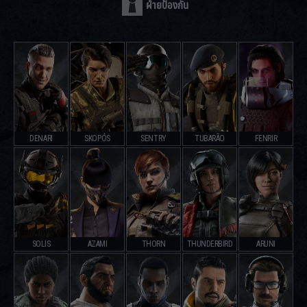
ฝ่ายป้องกัน
DENARI
SKOPÓS
SENTRY
TUBARÃO
FENRIR
SOLIS
AZAMI
THORN
THUNDERBIRD
ARUNI