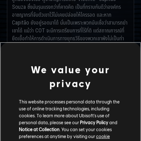
Souza ซึ่งมันรุนแรงกว่าที่คาดคิด เป็นที่ทราบกันดีว่าองค์กร
อาชญากรที่จับตัวเขาไว้ไม่เคยปล่อยให้ใครรอด และหาก
Capitão ยังอยู่รอดมาได้ นั่นเป็นเพราะพวกมันเชื่อว่าสามารถฆ่า
เขาได้ แม้ว่า COT จะมีการเตรียมการที่ไร้ที่ติ แต่สถาณการณ์ที่
ยืดเยื้อทำให้การดำเนินการทางยุทธวิธีของพวกเขาพังไม่เป็นท่า
โดยไม่มีความช่วยเหลืออื่นใด Brava กลายเป็นผู้ตัดสินใจและ
ลงมือจัดการในภารกิจนั้น และนั่นเป็นเหตุผลเดียวที่ Souza
รอดชีวิตกลับมาได้ หากหนึ่งในบรรดาอาชญากรหลายสิบคนที่จับ
We value your
Capitão รอดชีวิตมาได้ ฉันแน่ใจว่าพวกมันจะต้องมีฝันร้ายที่
หลอกหลอนด้วยภาพของ Brava ที่บุกเข้าไปในแหล่งซ่องสุม
privacy
ของพวกมัน ผลงานของเธอในวันนั้นคือคำนิยามของคำว่า
ตำนาน และตำนานก็เป็นสิ่งที่คู่ควรกับ Viperstrike
This website processes personal data through the
Brava รู้ดีว่าอะไรจะเกิดขึ้นหลังจากเหนี่ยวไกเช่นเดียวกับที่หลาย
use of online tracking technologies, including
ๆ คนทราบ แต่ตลอดมาเธอยังคงยึดมั่นอุดมการณ์ ซึ่งทำให้
cookies. To learn more about Ubisoft's use of
ภารกิจอย่างปฏิบัติการ [REDACTED] ทำให้เธอลำบากใจ มี
personal data, please see our
Privacy Policy
and
สุภาษิตเก่าแก่ของ Kyūdō กล่าวว่า “การยิงด้วยเทคนิคช่วย
Notice at Collection
. You can set your cookies
preferences at anytime by visiting our
cookie
พัฒนาการยิง แต่การยิงด้วยจิตวิญญาณช่วยพัฒนาคน” Brava