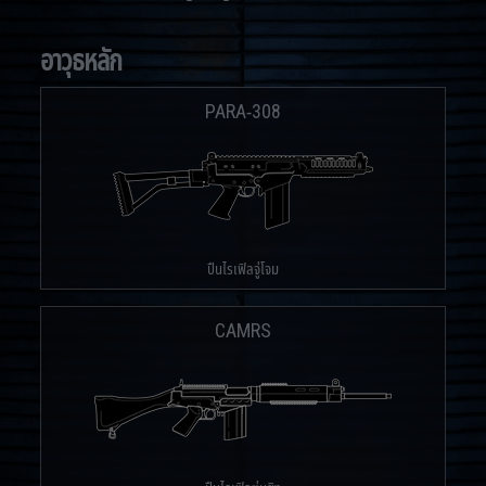
อาวุธหลัก
PARA-308
ปืนไรเฟิลจู่โจม
CAMRS