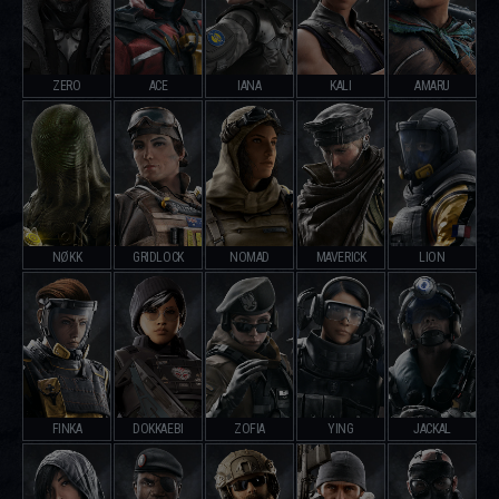
ZERO
ACE
IANA
KALI
AMARU
NØKK
GRIDLOCK
NOMAD
MAVERICK
LION
FINKA
DOKKAEBI
ZOFIA
YING
JACKAL