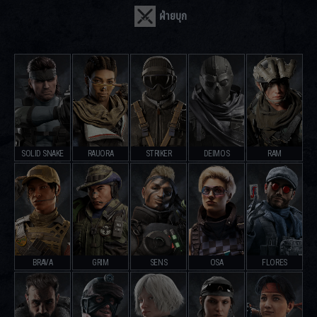
ฝ่ายบุก
SOLID SNAKE
RAUORA
STRIKER
DEIMOS
RAM
BRAVA
GRIM
SENS
OSA
FLORES