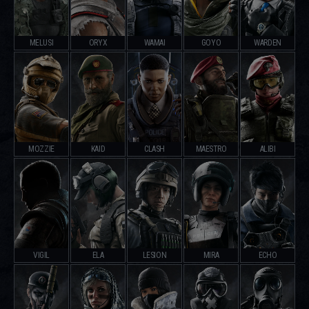
MELUSI
ORYX
WAMAI
GOYO
WARDEN
MOZZIE
KAID
CLASH
MAESTRO
ALIBI
VIGIL
ELA
LESION
MIRA
ECHO