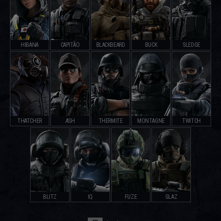
HIBANA
CAPITÃO
BLACKBEARD
BUCK
SLEDGE
THATCHER
ASH
THERMITE
MONTAGNE
TWITCH
BLITZ
IQ
FUZE
GLAZ