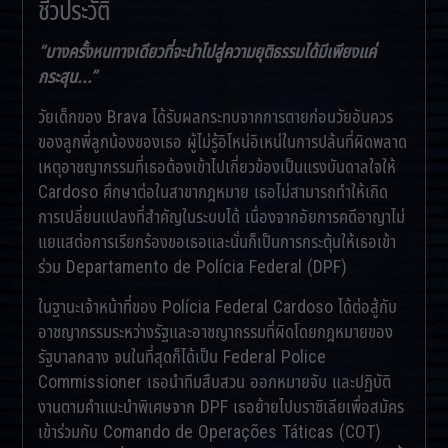
ชีวประวัติ
“บางครั้งหนทางเดียวที่จะนำไปสู่ความยุติธรรมได้มีเพียงแค่
กระสุน...”
วัยเด็กของ Brava ได้รับผลกระทบจากการตายก่อนวัยอันควร
ของลูกพี่ลูกน้องของเธอ ผู้ไม่รู้อิโหน่อิเหน่ในการปล้นที่ผิดพลาด
เหตุอาชญากรรมที่เธอต้องเข้าไปเกี่ยวข้องเป็นแรงบันดาลใจให้
Cardoso ศึกษาต่อในสาขากฎหมาย เธอไม่สามารถทำให้เกิด
การเปลี่ยนแปลงที่สำคัญในระบบได้ เนื่องจากอัยการคดีอาญาไม่
แยแสต่อการเรียกร้องขอเธอและนั่นก็เป็นการกระตุ้นให้เธอเข้า
ร่วม Departamento de Polícia Federal (DPF)
ในฐานะเจ้าหน้าที่ของ Polícia Federal Cardoso ได้ต่อสู้กับ
อาชญากรรมระหว่างรัฐและอาชญากรรมที่ผิดโดยกฎหมายของ
รัฐบาลกลาง จนในที่สุดก็ได้เป็น Federal Police
Commissioner เธอนำทีมสืบสวน ออกหมายจับ และปฏิบัติ
งานตามคำแนะนำพิเศษจาก DPF เธอย้ายไปบราซิเลียเพื่อสมัคร
เข้าร่วมกับ Comando de Operações Táticas (COT)