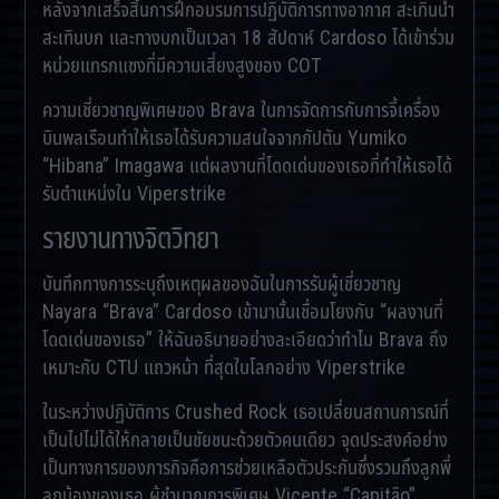
หลังจากเสร็จสิ้นการฝึกอบรมการปฏิบัติการทางอากาศ สะเทินน้ำ
สะเทินบก และทางบกเป็นเวลา 18 สัปดาห์ Cardoso ได้เข้าร่วม
หน่วยแทรกแซงที่มีความเสี่ยงสูงของ COT
ความเชี่ยวชาญพิเศษของ Brava ในการจัดการกับการจี้เครื่อง
บินพลเรือนทำให้เธอได้รับความสนใจจากกัปตัน Yumiko
“Hibana” Imagawa แต่ผลงานที่โดดเด่นของเธอที่ทำให้เธอได้
รับตำแหน่งใน Viperstrike
รายงานทางจิตวิทยา
บันทึกทางการระบุถึงเหตุผลของฉันในการรับผู้เชี่ยวชาญ
Nayara “Brava” Cardoso เข้ามานั้นเชื่อมโยงกับ “ผลงานที่
โดดเด่นของเธอ” ให้ฉันอธิบายอย่างละเอียดว่าทำไม Brava ถึง
เหมาะกับ CTU แถวหน้า ที่สุดในโลกอย่าง Viperstrike
ในระหว่างปฏิบัติการ Crushed Rock เธอเปลี่ยนสถานการณ์ที่
เป็นไปไม่ได้ให้กลายเป็นชัยชนะด้วยตัวคนเดียว จุดประสงค์อย่าง
เป็นทางการของภารกิจคือการช่วยเหลือตัวประกันซึ่งรวมถึงลูกพี่
ลูกน้องของเธอ ผู้ชำนาญการพิเศษ Vicente “Capitão”