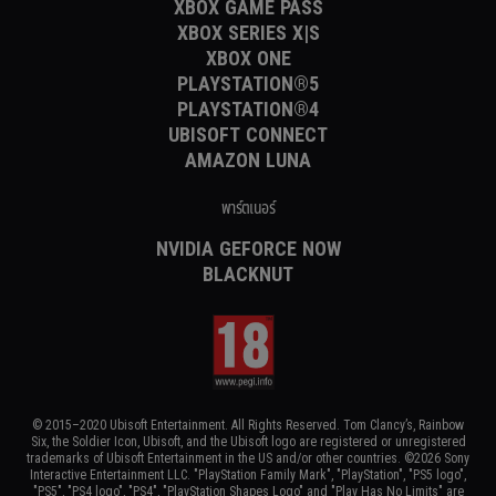
XBOX GAME PASS
XBOX SERIES X|S
XBOX ONE
PLAYSTATION®5
PLAYSTATION®4
UBISOFT CONNECT
AMAZON LUNA
พาร์ตเนอร์
NVIDIA GEFORCE NOW
BLACKNUT
© 2015–2020 Ubisoft Entertainment. All Rights Reserved. Tom Clancy’s, Rainbow
Six, the Soldier Icon, Ubisoft, and the Ubisoft logo are registered or unregistered
trademarks of Ubisoft Entertainment in the US and/or other countries. ©2026 Sony
Interactive Entertainment LLC. "PlayStation Family Mark", "PlayStation", "PS5 logo",
"PS5", "PS4 logo", "PS4", "PlayStation Shapes Logo" and "Play Has No Limits" are