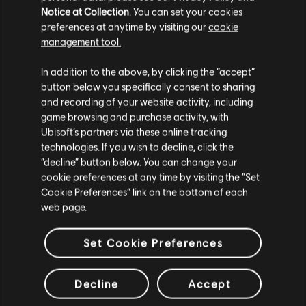
Notice at Collection
. You can set your cookies
โรงพยาบาลที่ Kateb เคยทำงานถูกโจมตีอย่างหนักหน่วงโดย
preferences at anytime by visiting our
cookie
กลุ่มทหารพื้นเมือง ผู้บาดเจ็บที่เขาพยายามช่วยเหลืออย่างสุด
management tool.
ชีวิตถูกฆ่าทั้งหมด หลังจากเหตุการณ์นั้น เขาก็รู้ว่า เขาสามารถ
เลือกได้ว่าจะช่วยชีวิตผู้คนด้วยมีดผ่าตัดหรือกระสุนปืน […]
In addition to the above, by clicking the “accept”
button below you specifically consent to sharing
ทักษะเด่นอย่างการแก้ปัญหาความขัดแย้งของ Kateb เป็นเพียง
and recording of your website activity, including
แค่หนึ่งในทักษะอันมากมายที่ทำให้เขาเป็นคนสำคัญของ
game browsing and purchase activity, with
Rainbow ทีมเชื่อมั่นและเคารพเขาอย่างไม่ต้องสงสัย เขามี
Ubisoft’s partners via these online tracking
ความสัมพันธ์ที่เหนียวแน่นกับ ผู้ชำนาญการ Emmanuelle
technologies. If you wish to decline, click the
“Twitch” Pichon ด้วยความที่ Pichon ก็เป็นคนที่ใช้
“decline” button below. You can change your
cookie preferences at any time by visiting the “Set
เทคโนโลยีเพื่อช่วยลดความเสี่ยงต่อชีวิตให้กับผู้คน แต่ก็แย่
Cookie Preferences” link on the bottom of each
หน่อยที่เขายังคงไม่ชอบหน้า ผู้ชำนาญการ Olivier “Lion”
web page.
Flament เพราะเขาไปเห็นเพื่อนร่วมงานถูกฆ่าตอนขั้นตอนกักกัน
แต่ตอนนี้มันก็ดีขึ้นแล้ว ถ้าไม่ไปพูดถึงมันขึ้นมาล่ะก็นะ นี่ก็ดีที่สุด
Set Cookie Preferences
เท่าที่เราหวังได้แล้ว
-- ดร. Harishva "Harry" Pandey ผู้อำนวยการของ
Decline
Accept
Rainbow