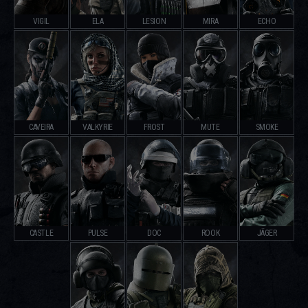
VIGIL
ELA
LESION
MIRA
ECHO
CAVEIRA
VALKYRIE
FROST
MUTE
SMOKE
CASTLE
PULSE
DOC
ROOK
JÄGER