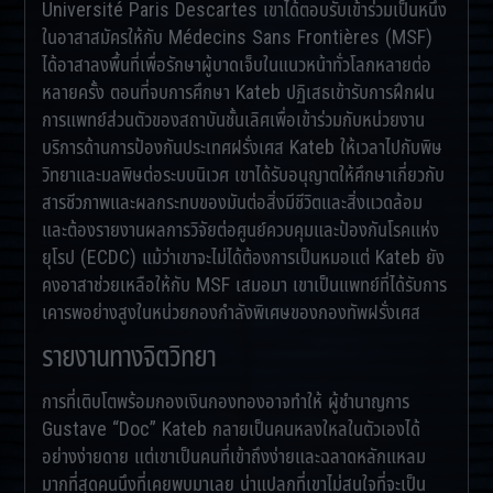
Université Paris Descartes เขาได้ตอบรับเข้าร่วมเป็นหนึ่ง
ในอาสาสมัครให้กับ Médecins Sans Frontières (MSF)
ได้อาสาลงพื้นที่เพื่อรักษาผู้บาดเจ็บในแนวหน้าทั่วโลกหลายต่อ
หลายครั้ง ตอนที่จบการศึกษา Kateb ปฏิเสธเข้ารับการฝึกฝน
การแพทย์ส่วนตัวของสถาบันชั้นเลิศเพื่อเข้าร่วมกับหน่วยงาน
บริการด้านการป้องกันประเทศฝรั่งเศส Kateb ให้เวลาไปกับพิษ
วิทยาและมลพิษต่อระบบนิเวศ เขาได้รับอนุญาตให้ศึกษาเกี่ยวกับ
สารชีวภาพและผลกระทบของมันต่อสิ่งมีชีวิตและสิ่งแวดล้อม
และต้องรายงานผลการวิจัยต่อศูนย์ควบคุมและป้องกันโรคแห่ง
ยุโรป (ECDC) แม้ว่าเขาจะไม่ได้ต้องการเป็นหมอแต่ Kateb ยัง
คงอาสาช่วยเหลือให้กับ MSF เสมอมา เขาเป็นแพทย์ที่ได้รับการ
เคารพอย่างสูงในหน่วยกองกำลังพิเศษของกองทัพฝรั่งเศส
รายงานทางจิตวิทยา
การที่เติบโตพร้อมกองเงินกองทองอาจทำให้ ผู้ชำนาญการ
Gustave “Doc” Kateb กลายเป็นคนหลงใหลในตัวเองได้
อย่างง่ายดาย แต่เขาเป็นคนที่เข้าถึงง่ายและฉลาดหลักแหลม
มากที่สุดคนนึงที่เคยพบมาเลย น่าแปลกที่เขาไม่สนใจที่จะเป็น