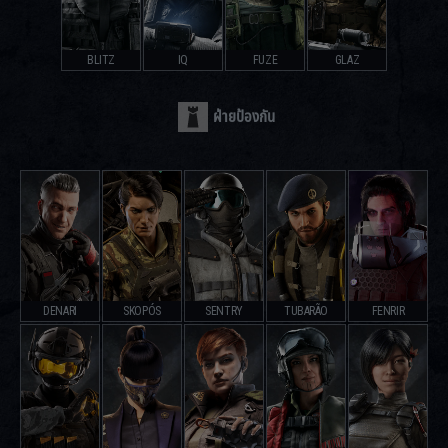
BLITZ
IQ
FUZE
GLAZ
ฝ่ายป้องกัน
DENARI
SKOPÓS
SENTRY
TUBARÃO
FENRIR