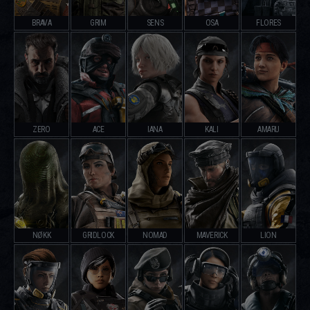
BRAVA
GRIM
SENS
OSA
FLORES
ZERO
ACE
IANA
KALI
AMARU
NØKK
GRIDLOCK
NOMAD
MAVERICK
LION