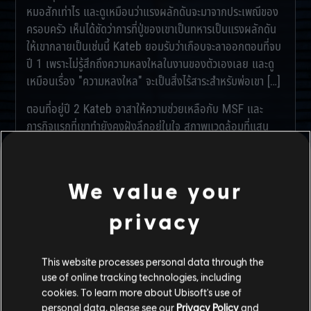
หมอสักเท่าไร และดูเหมือนว่าแรงผลักดันจะมาจากประเพณีของ
ครอบครัว เห็นได้ชัดว่าการที่ปู่ของเขาเป็นทหารเป็นแรงผลักดัน
ให้เขากลายเป็นเช่นนี้ Kateb ยอมรับว่าเกือบจะลาออกตอนที่จบ
ปี 1 เพราะไม่รู้สึกถึงความหลงใหลในงานของตัวเองเลย และดู
เหมือนเรื่อง "ความหลงใหล" จะเป็นสิ่งไร้สาระสำหรับพ่อเขา […]
ตอนที่อยู่ปี 2 Kateb อาสาให้ความช่วยเหลือกับ MSF และ
ภารกิจแรกที่เขาทำยังคงฝังลึกอยู่ในใจ สภาพแวดล้อมที่แสน
อดสู เสบียงที่ขาดแคลน และความสิ้นหวัง เขายังจำใบหน้าที่เริ่ม
มีความหวังของผู้เป็นแม่หลังจากมารวมตัวกันอยู่ใกล้ ๆ เต็นท์
นั่นคือตอนที่เขาค้นพบความหลงใหลในที่สุด […]การที่เขาได้พบ
We value your
กับคนที่ไม่มีอะไรจะเสีย ทำให้เขารู้สึกอับอาย ที่น่าสนใจคือเขา
อธิบายถึงความอับอายว่าเป็นเช่นเดียวกับชีวิตที่ยังเหลืออยู่ของ
privacy
เขา […]
รายงานภาคสนามสะท้อนให้เห็นถึงความเสียสละของ Kateb แต่
This website processes personal data through the
กระนั้นเขาก็ยังเลือกที่จะปฏิบัติการด้านการต่อสู้ และนั่นทำให้ผม
use of online tracking technologies, including
รู้สึกสนใจเขา มันเกิดขึ้นตั้งแต่ก่อนที่เขาจะเล่าเรื่องตัวเองให้ผม
cookies. To learn more about Ubisoft's use of
personal data, please see our
Privacy Policy
and
ฟังซะอีก ในขณะที่เขาปฏิบัติภารกิจแนวหน้าอยู่ที่แอฟริกาใต้นั้น