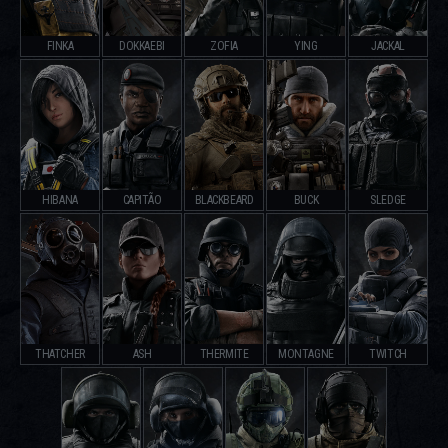
FINKA
DOKKAEBI
ZOFIA
YING
JACKAL
HIBANA
CAPITÃO
BLACKBEARD
BUCK
SLEDGE
THATCHER
ASH
THERMITE
MONTAGNE
TWITCH