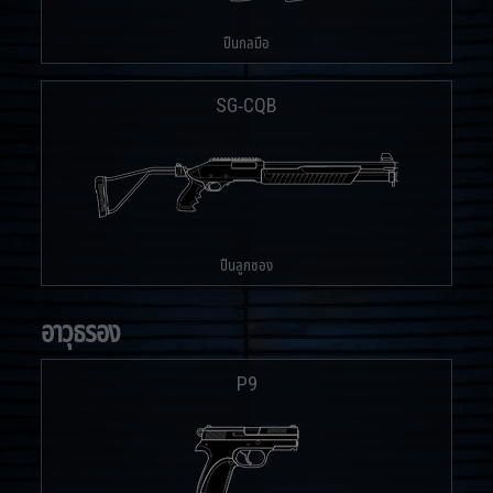
ปืนกลมือ
SG-CQB
ปืนลูกซอง
อาวุธรอง
P9