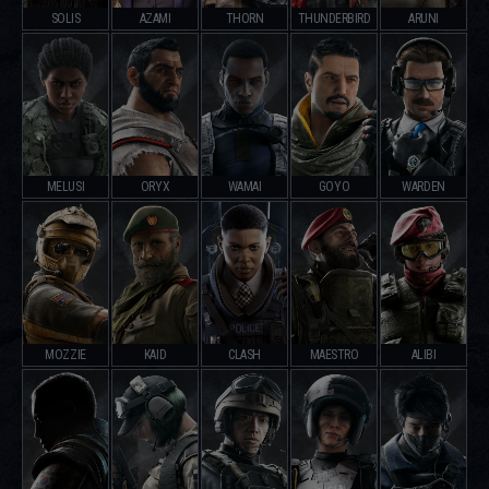
SOLIS
AZAMI
THORN
THUNDERBIRD
ARUNI
MELUSI
ORYX
WAMAI
GOYO
WARDEN
MOZZIE
KAID
CLASH
MAESTRO
ALIBI