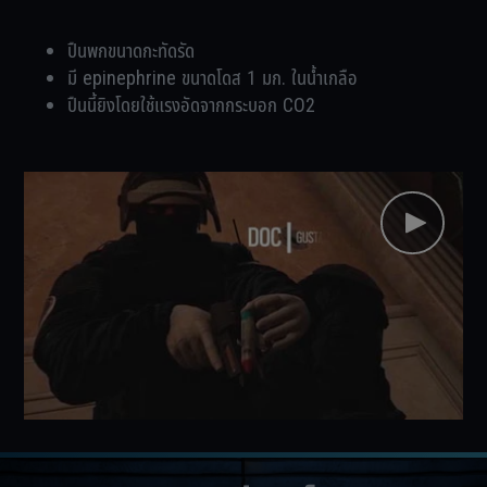
ปืนพกขนาดกะทัดรัด
มี epinephrine ขนาดโดส 1 มก. ในน้ำเกลือ
ปืนนี้ยิงโดยใช้แรงอัดจากกระบอก CO2