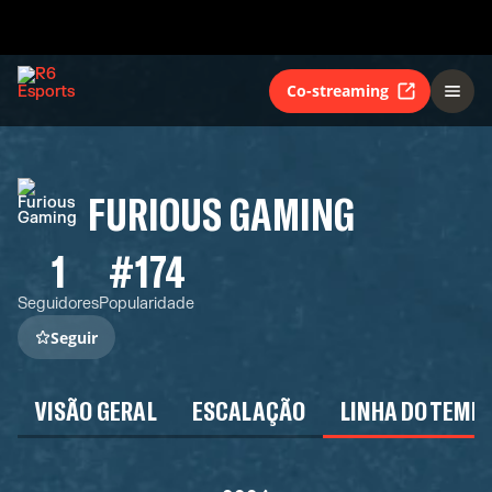
Co-streaming
FURIOUS GAMING
1
#174
Seguidores
Popularidade
Seguir
VISÃO GERAL
ESCALAÇÃO
LINHA DO TEMP