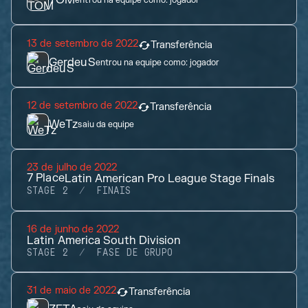
TOM
entrou na equipe como:
jogador
13 de setembro de 2022
Transferência
GerdeuS
entrou na equipe como:
jogador
12 de setembro de 2022
Transferência
WeTz
saiu da equipe
23 de julho de 2022
7
Place
Latin American Pro League Stage Finals
STAGE 2
FINAIS
16 de junho de 2022
Latin America South Division
STAGE 2
FASE DE GRUPO
31 de maio de 2022
Transferência