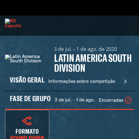
3 de jul. – 1 de ago. de 2020
LATIN AMERICA SOUTH
DIVISION
VISÃO GERAL
Informações sobre competição
FASE DE GRUPO
3 de jul. - 1 de ago.
Encerradas
FORMATO
ROUND ROBIN