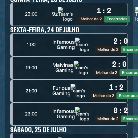
1
:
2
9z
23:00
Melhor de 2
Encerradas
SEXTA-FEIRA, 24 DE JULHO
2
:
0
Infamous
1:00
Gaming
Melhor de 2
Encerra
2
:
0
Malvinas
19:00
Gaming
Melhor de 2
Encerra
1
:
2
Furious
21:00
Gaming
Melhor de 2
Encerrada
0
:
2
Infamous
23:00
Gaming
Melhor de 2
Encerra
SÁBADO, 25 DE JULHO