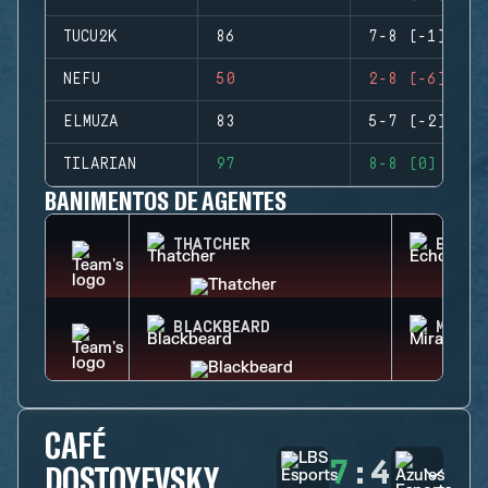
TUCU2K
86
7-8 (-1)
NEFU
50
2-8 (-6)
ELMUZA
83
5-7 (-2)
TILARIAN
97
8-8 (0)
BANIMENTOS DE AGENTES
THATCHER
ECHO
BLACKBEARD
MIRA
CAFÉ
7
:
4
DOSTOYEVSKY