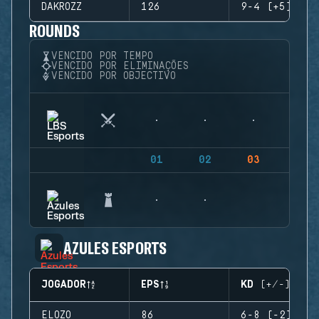
DAKROZZ
126
9-4 (+5)
ROUNDS
VENCIDO POR TEMPO
VENCIDO POR ELIMINAÇÕES
VENCIDO POR OBJECTIVO
01
02
03
04
AZULES ESPORTS
JOGADOR
EPS
KD (+/-)
ELOZO
86
6-8 (-2)