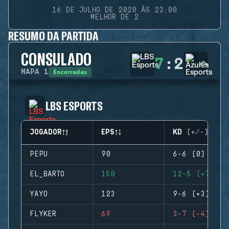
16 DE JULHO DE 2020 ÀS 23:00
MELHOR DE 2
RESUMO DA PARTIDA
CONSULADO
7
:
2
Encerradas
MAPA
1
LBS ESPORTS
JOGADOR
EPS
KD (+/-)
PEPU
90
6-6 (0)
EL_BARTO
150
12-5 (+7)
YAYO
123
9-6 (+3)
FLYKER
69
3-7 (-4)