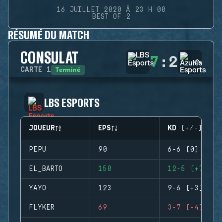
16 JUILLET 2020 À 23 H 00
BEST OF 2
RÉSUMÉ DU MATCH
CONSULAT
7
:
2
Terminé
CARTE
1
LBS ESPORTS
JOUEUR
EPS
KD (+/-)
PEPU
90
6-6 (0)
EL_BARTO
150
12-5 (+7)
YAYO
123
9-6 (+3)
FLYKER
69
3-7 (-4)