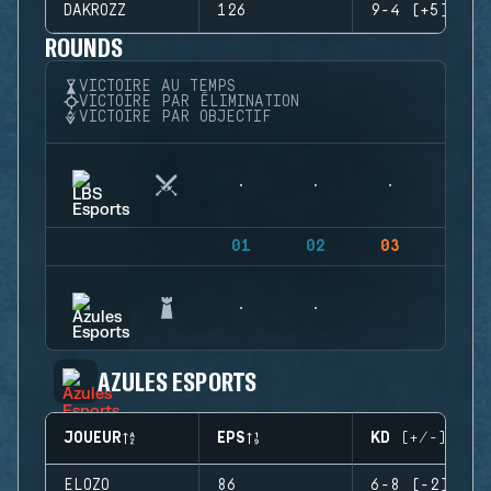
DAKROZZ
126
9-4 (+5)
ROUNDS
VICTOIRE AU TEMPS
VICTOIRE PAR ÉLIMINATION
VICTOIRE PAR OBJECTIF
01
02
03
04
AZULES ESPORTS
JOUEUR
EPS
KD (+/-)
ELOZO
86
6-8 (-2)