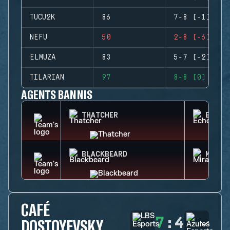
TUCU2K
86
7-8 (-1)
NEFU
50
2-8 (-6)
ELMUZA
83
5-7 (-2)
TILARIAN
97
8-8 (0)
AGENTS BANNIS
THATCHER
ECHO
BLACKBEARD
MIRA
CAFÉ
7
:
4
DOSTOYEVSKY