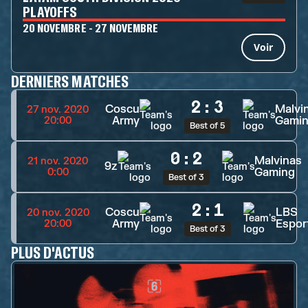
PLAYOFFS
20 NOVEMBRE - 27 NOVEMBRE
Voir
DERNIERS MATCHES
2
:
3
Coscu
Malvi
27 nov. 2020
Army
Gami
20:00
Best of 5
0
:
2
Malvinas
21 nov. 2020
9z
Gaming
0:00
Best of 3
2
:
1
Coscu
LBS
20 nov. 2020
Army
Espor
20:00
Best of 3
PLUS D'ACTUS