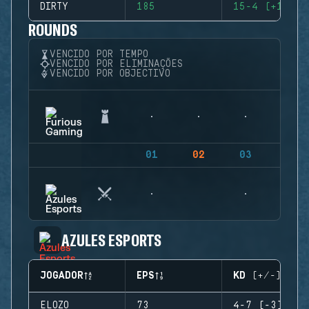
DIRTY
185
15-4 (+11)
ROUNDS
VENCIDO POR TEMPO
VENCIDO POR ELIMINAÇÕES
VENCIDO POR OBJECTIVO
01
02
03
04
AZULES ESPORTS
JOGADOR
EPS
KD (+/-)
ELOZO
73
4-7 (-3)