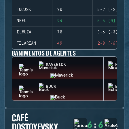
TUCU2K
70
5-7 (-2)
NEFU
94
5-5 (0)
ELMUZA
70
3-6 (-3)
TILARIAN
49
2-8 (-6)
BANIMENTOS DE AGENTES
MAVERICK
MIRA
BUCK
ECHO
CAFÉ
6
:
6
DOSTOYEVSKY