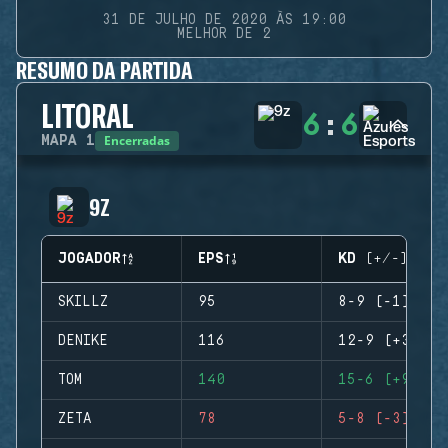
31 DE JULHO DE 2020 ÀS 19:00
MELHOR DE 2
RESUMO DA PARTIDA
LITORAL
6
:
6
Encerradas
MAPA
1
9Z
JOGADOR
EPS
KD (+/-)
SKILLZ
95
8-9 (-1)
DENIKE
116
12-9 (+3)
TOM
140
15-6 (+9)
ZETA
78
5-8 (-3)