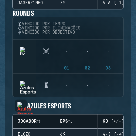
JAGERZ1NHO
82
5-6 (-1)
ROUNDS
VENCIDO POR TEMPO
VENCIDO POR ELIMINAÇÕES
VENCIDO POR OBJECTIVO
01
02
03
04
AZULES ESPORTS
JOGADOR
EPS
KD (+/-)
ELOZO
69
4-8 (-4)