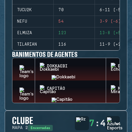
TUCU2K
70
6-11 (-5)
NEFU
54
3-9 (-6)
ELMUZA
123
13-8 (+5)
TILARIAN
116
11-9 (+2)
BANIMENTOS DE AGENTES
DOKKAEBI
ECHO
CAPITÃO
MIRA
CLUBE
7
:
4
Encerradas
MAPA
2