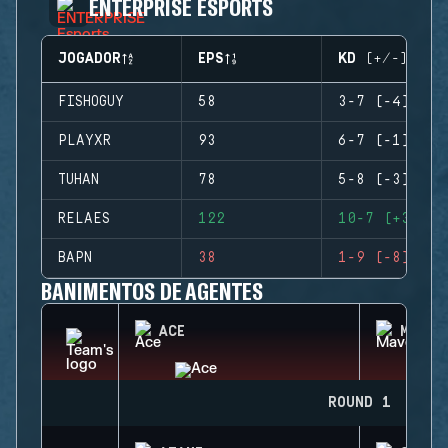
ENTERPRISE ESPORTS
JOGADOR
EPS
KD (+/-)
FISHOGUY
58
3-7 (-4)
PLAYXR
93
6-7 (-1)
TUHAN
78
5-8 (-3)
RELAES
122
10-7 (+3)
BAPN
38
1-9 (-8)
BANIMENTOS DE AGENTES
ACE
MAVER
ROUND 1