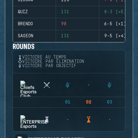
JIGSAW
110
7-8 (-1)
QUIZ
131
8-3 (+5)
BRENDO
98
6-5 (+1)
SAGEON
131
9-5 (+4)
ROUNDS
VICTOIRE AU TEMPS
VICTOIRE PAR ÉLIMINATION
VICTOIRE PAR OBJECTIF
01
02
03
04