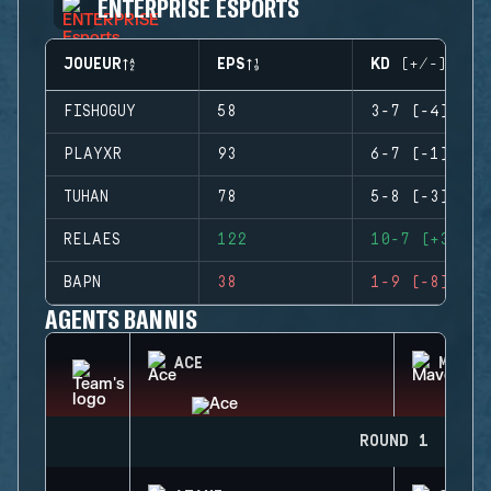
ENTERPRISE ESPORTS
JOUEUR
EPS
KD (+/-)
FISHOGUY
58
3-7 (-4)
PLAYXR
93
6-7 (-1)
TUHAN
78
5-8 (-3)
RELAES
122
10-7 (+3)
BAPN
38
1-9 (-8)
AGENTS BANNIS
ACE
MAVER
ROUND 1