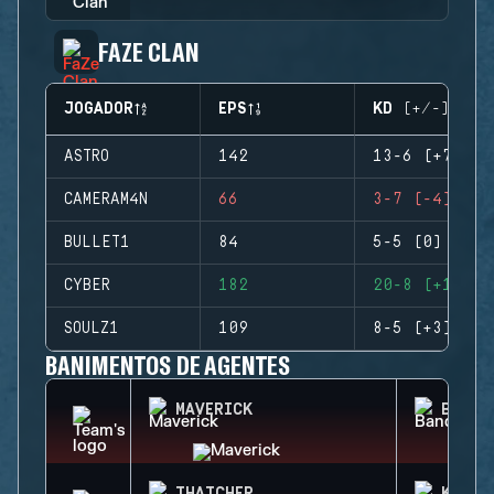
FAZE CLAN
JOGADOR
EPS
KD (+/-)
ASTRO
142
13-6 (+7)
CAMERAM4N
66
3-7 (-4)
BULLET1
84
5-5 (0)
CYBER
182
20-8 (+12)
SOULZ1
109
8-5 (+3)
BANIMENTOS DE AGENTES
MAVERICK
BANDI