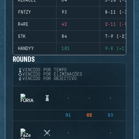
MIRACLE
64
5-10 (-5)
FNTZY
93
8-11 (-3)
R4RE
42
2-11 (-9)
STK
84
7-9 (-2)
HANDYY
101
9-8 (+1)
ROUNDS
VENCIDO POR TEMPO
VENCIDO POR ELIMINAÇÕES
VENCIDO POR OBJECTIVO
01
02
03
04