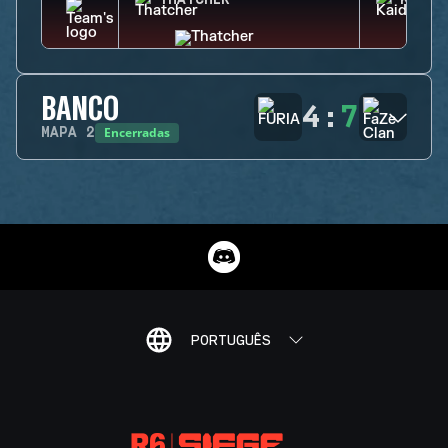
THATCHER
KAID
BANCO
4
:
7
Encerradas
MAPA
2
PORTUGUÊS