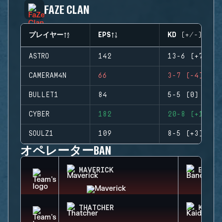
FAZE CLAN
プレイヤー
EPS
KD (+/-)
ASTRO
142
13-6 (+7)
CAMERAM4N
66
3-7 (-4)
BULLET1
84
5-5 (0)
CYBER
182
20-8 (+12)
SOULZ1
109
8-5 (+3)
オペレーターBAN
MAVERICK
BANDI
THATCHER
KAID