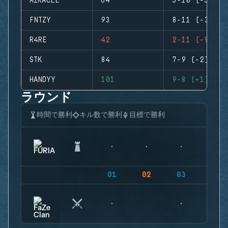
MIRACLE
64
5-10 (-5)
FNTZY
93
8-11 (-3)
R4RE
42
2-11 (-9)
STK
84
7-9 (-2)
HANDYY
101
9-8 (+1)
ラウンド
時間で勝利
キル数で勝利
目標で勝利
01
02
03
04