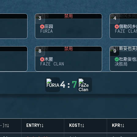
禁用
3
4
庄园
俄勒冈乡
FURIA
FAZE CLA
禁用
8
9
木屋
杜斯妥也
FAZE CLAN
决胜局
4
:
7
-)
ENTRY
KOST
KPR