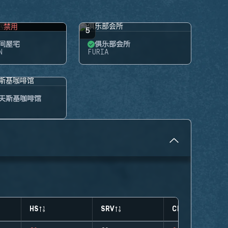
禁用
5
间屋宅
俱乐部会所
N
FURIA
夫斯基咖啡馆
HS
SRV
CLUTCHES