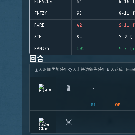
MIRACLE
64
5-10 (
FNTZY
93
8-11 (
R4RE
42
2-11 (
STK
84
7-9 (-
HANDYY
101
9-8 (+
回合
因时间优势获胜
因击杀数领先获胜
因达成目标
01
02