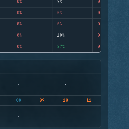
0%
9%
0
0%
0%
0
0%
0%
0
0%
18%
0
0%
27%
0
08
09
10
11