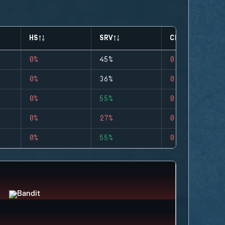
HS
SRV
CLUTCHES
0%
45%
0
0%
36%
0
0%
55%
0
0%
27%
0
0%
55%
0