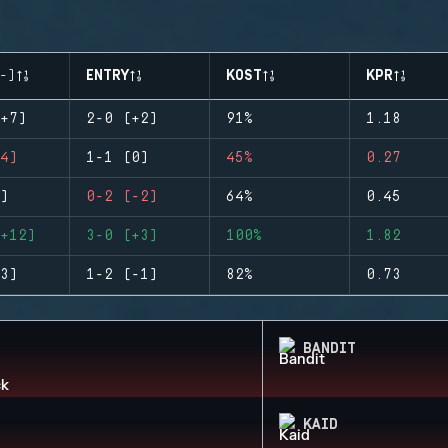
-)
ENTRY
KOST
KPR
+7)
2-0 (+2)
91%
1.18
4)
1-1 (0)
45%
0.27
)
0-2 (-2)
64%
0.45
+12)
3-0 (+3)
100%
1.82
3)
1-2 (-1)
82%
0.73
BANDIT
KAID