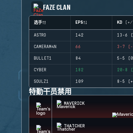
FAZE CLAN
选手
EPS
KD (+/
ASTRO
142
13-6 (
CAMERAM4N
66
3-7 (-
BULLET1
84
5-5 (0
CYBER
182
20-8 (
SOULZ1
109
8-5 (+
特勤干员禁用
MAVERICK
THATCHER