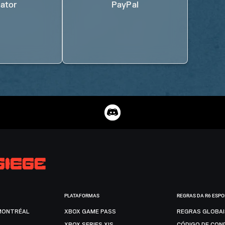
ator
PayPal
PLATAFORMAS
REGRAS DA R6 ESP
MONTRÉAL
XBOX GAME PASS
REGRAS GLOBA
XBOX SERIES X|S
CÓDIGO DE CON