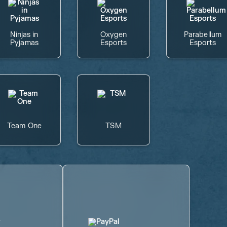
Ninjas in
Oxygen
Parabellum
Pyjamas
Esports
Esports
Team One
TSM