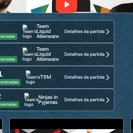
Team
Liquid
Detalhes da partida
Alienware
cerradas
Team
Liquid
Detalhes da partida
Alienware
cerradas
1
TSM
Detalhes da partida
Encerradas
2
Ninjas in
Detalhes da partida
Pyjamas
ncerradas