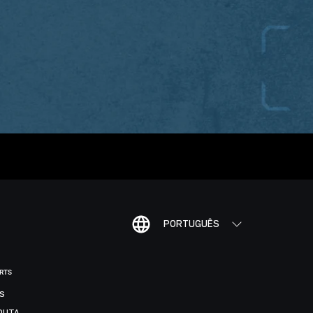
PORTUGUÊS
ORTS
IS
DUTA