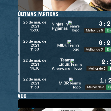
ÚLTIMAS PARTIDAS
3
:
2
23 de mai. de
Ninjas in
2021
Pyjamas
15:00
Melhor de 5
En
0
:
2
23 de mai. de
MIBR
2021
11:30
Melhor de 3
En
Team
2
:
22 de mai. de
Liquid
2021
Alienware
14:30
Melhor de 3
1
:
22 de mai. de
MIBR
2021
11:30
Melhor de 3
E
VOD