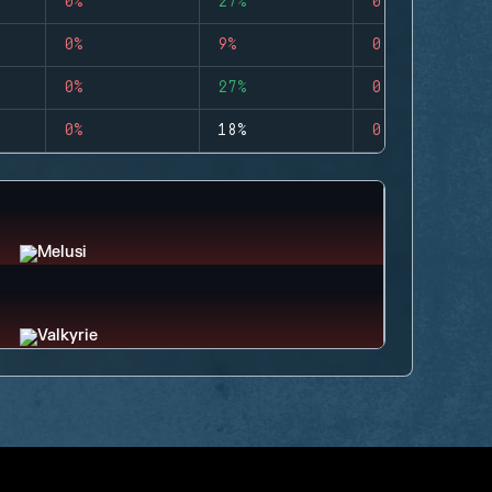
0%
27%
0
0%
9%
0
0%
27%
0
0%
18%
0