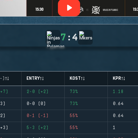
7
:
4
-)
ENTRY
KOST
KPR
+7)
2-0 (+2)
73%
1.18
3)
0-0 (0)
73%
0.64
2)
0-1 (-1)
55%
0.64
+3)
5-3 (+2)
55%
1