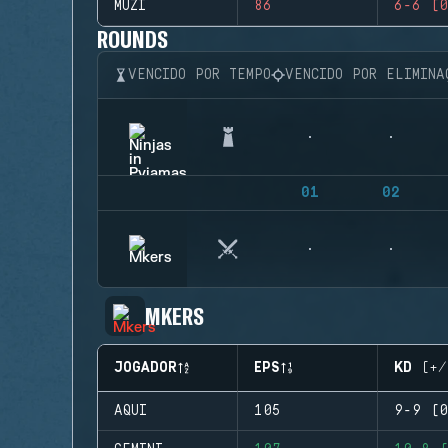
MUZI
86
6-6 (0
ROUNDS
VENCIDO POR TEMPO
VENCIDO POR ELIMINA
01
02
MKERS
JOGADOR
EPS
KD (+/
AQUI
105
9-9 (0