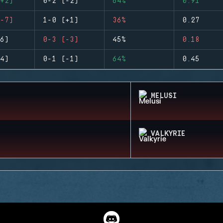
+2)
0-2 (-2)
64%
0.91
-7)
1-0 (+1)
36%
0.27
6)
0-3 (-3)
45%
0.18
4)
0-1 (-1)
64%
0.45
MELUSI
VALKYRIE