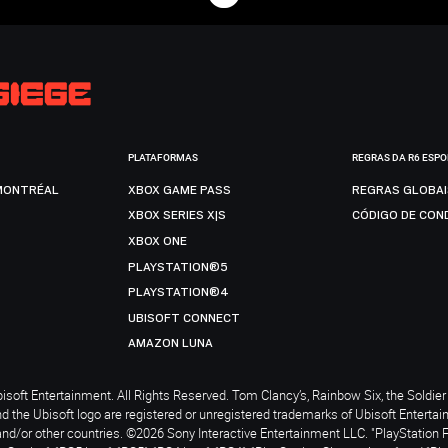
PLATAFORMAS
REGRAS DA R6 ESP
MONTRÉAL
XBOX GAME PASS
REGRAS GLOBA
XBOX SERIES X|S
CÓDIGO DE CON
XBOX ONE
PLAYSTATION®5
PLAYSTATION®4
UBISOFT CONNECT
AMAZON LUNA
soft Entertainment. All Rights Reserved. Tom Clancy’s, Rainbow Six, the Soldier 
nd the Ubisoft logo are registered or unregistered trademarks of Ubisoft Enterta
and/or other countries. ©2026 Sony Interactive Entertainment LLC. "PlayStation 