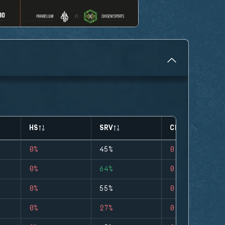
HS
SRV
CLUTCHES
0%
45%
0
0%
64%
0
0%
55%
0
0%
27%
0