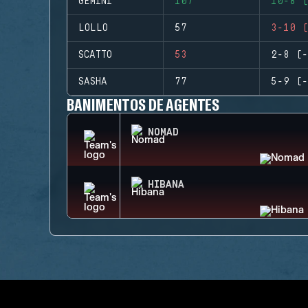
GEMINI
107
10-8 (
LOLLO
57
3-10 (
SCATTO
53
2-8 (-
SASHA
77
5-9 (-
BANIMENTOS DE AGENTES
NOMAD
HIBANA