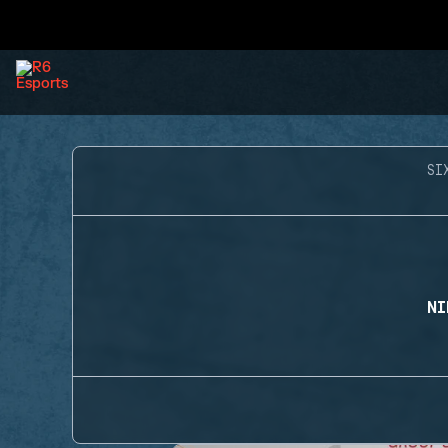
SI
NI