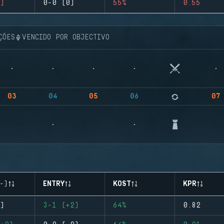
)
0-0 (0)
55%
0.55
ÇÕES
VENCIDO POR OBJECTIVO
03
04
05
06
07
-)
ENTRY
KOST
KPR
)
3-1 (+2)
64%
0.82