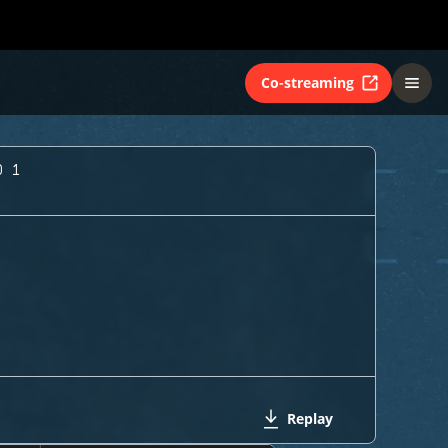
Co-streaming
O 1
Replay