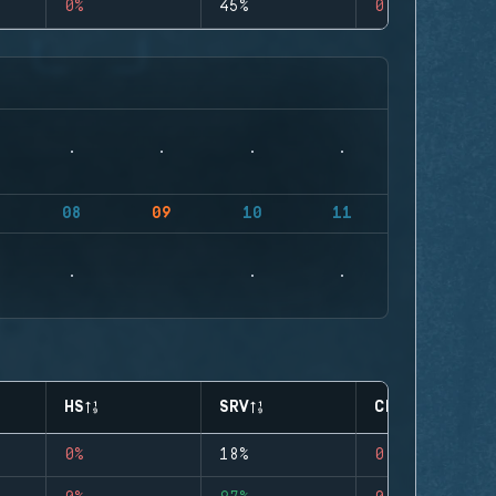
0%
45%
0
08
09
10
11
HS
SRV
CLUTCHES
0%
18%
0