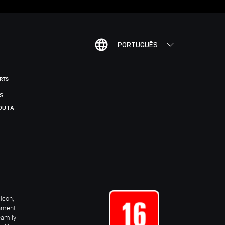
PORTUGUÊS
ORTS
IS
DUTA
Icon,
inment
Family