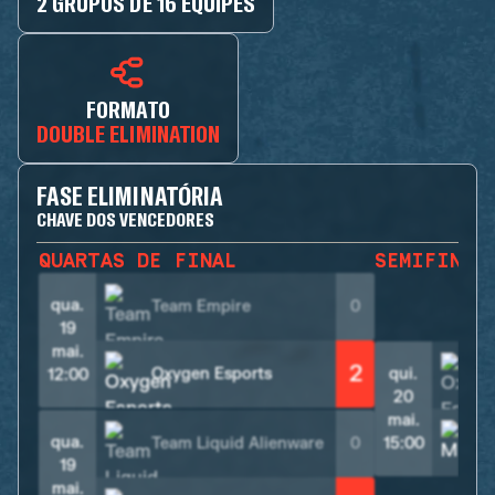
2 GRUPOS DE 16 EQUIPES
FORMATO
DOUBLE ELIMINATION
FASE ELIMINATÓRIA
CHAVE DOS VENCEDORES
QUARTAS DE FINAL
SEMIFINAL
qua.
Team Empire
0
19
mai.
2
Oxygen Esports
qui.
12:00
20
mai.
qua.
Team Liquid Alienware
0
15:00
19
mai.