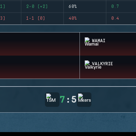
1)
2-0 (+2)
60%
0.7
3)
1-1 (0)
40%
0.4
WAMAI
VALKYRIE
7
:
5