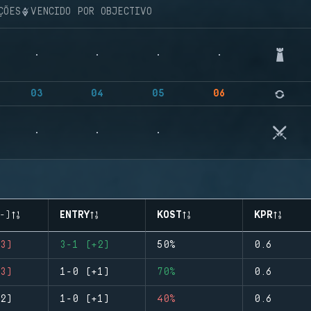
ÇÕES
VENCIDO POR OBJECTIVO
03
04
05
06
-)
ENTRY
KOST
KPR
3)
3-1 (+2)
50%
0.6
3)
1-0 (+1)
70%
0.6
2)
1-0 (+1)
40%
0.6