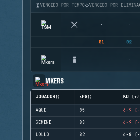
VENCIDO POR TEMPO
VENCIDO POR ELIMINA
01
02
MKERS
JOGADOR
EPS
KD (+/
AQUI
85
6-9 (-
GEMINI
88
6-9 (-
LOLLO
82
6-8 (-