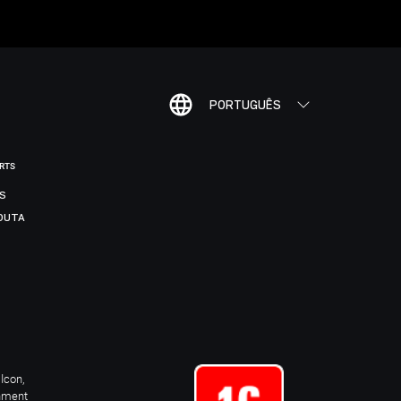
PORTUGUÊS
ORTS
IS
DUTA
Icon,
inment