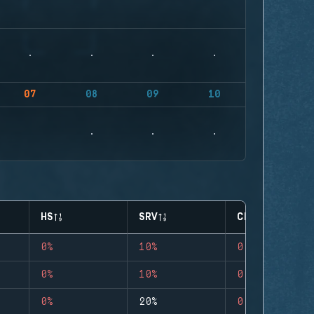
07
08
09
10
HS
SRV
CLUTCHES
0%
10%
0
0%
10%
0
0%
20%
0