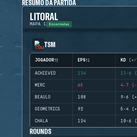
RESUMO DA PARTIDA
LITORAL
Encerradas
MAPA
1
TSM
JOGADOR
EPS
KD (+/
ACHIEVED
134
13-6 (
MERC
65
4-7 (-
BEAULO
108
9-6 (+
GEOMETRICS
92
5-4 (+
CHALA
124
10-6 (
ROUNDS