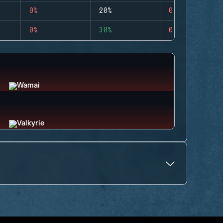
0%
20%
0
0%
30%
0