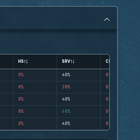
HS
SRV
CLUTCHES
0%
40%
0
0%
30%
0
0%
40%
0
0%
60%
0
0%
40%
0