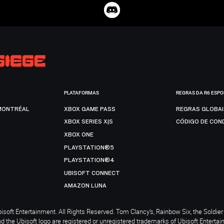
PLATAFORMAS
REGRAS DA R6 ESP
MONTRÉAL
XBOX GAME PASS
REGRAS GLOBA
XBOX SERIES X|S
CÓDIGO DE CON
XBOX ONE
PLAYSTATION®5
PLAYSTATION®4
UBISOFT CONNECT
AMAZON LUNA
soft Entertainment. All Rights Reserved. Tom Clancy’s, Rainbow Six, the Soldier 
nd the Ubisoft logo are registered or unregistered trademarks of Ubisoft Enterta