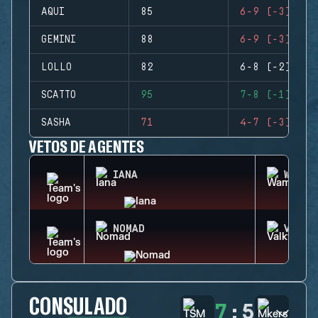
AQUI
85
6-9 (-3)
GEMINI
88
6-9 (-3)
LOLLO
82
6-8 (-2)
SCATTO
95
7-8 (-1)
SASHA
71
4-7 (-3)
VETOS DE AGENTES
IANA
WAMAI
NOMAD
VALKY
CONSULADO
7
:
5