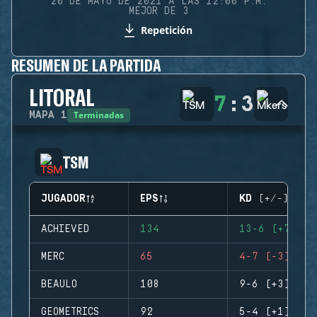
20 DE MAYO DE 2021 A LAS 12:00 P.M.
MEJOR DE 3
Repetición
RESUMEN DE LA PARTIDA
LITORAL
7
:
3
Terminadas
MAPA
1
TSM
JUGADOR
EPS
KD (+/-)
ACHIEVED
134
13-6 (+7)
MERC
65
4-7 (-3)
BEAULO
108
9-6 (+3)
GEOMETRICS
92
5-4 (+1)