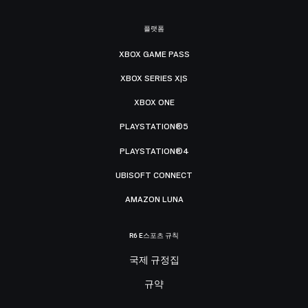
플랫폼
XBOX GAME PASS
XBOX SERIES X|S
XBOX ONE
PLAYSTATION®5
PLAYSTATION®4
UBISOFT CONNECT
AMAZON LUNA
R6 E스포츠 규칙
국제 규정집
규약