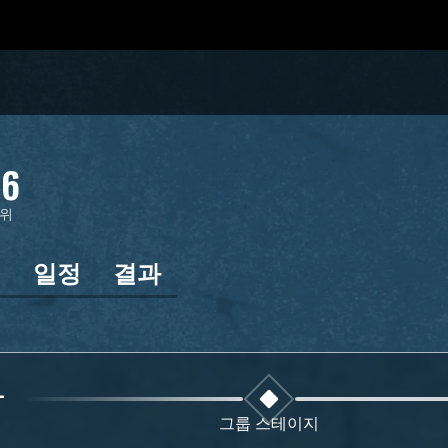
6
위
인
일정
결과
1
그룹 스테이지