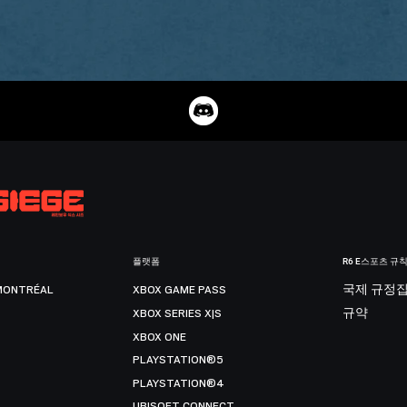
플랫폼
R6 E스포츠 규
MONTRÉAL
XBOX GAME PASS
국제 규정
XBOX SERIES X|S
규약
XBOX ONE
PLAYSTATION®5
PLAYSTATION®4
UBISOFT CONNECT