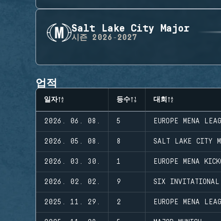
Salt Lake City Major
시즌
2026-2027
업적
일자
등수
대회
2026. 06. 08.
5
EUROPE MENA LEA
2026. 05. 08.
8
SALT LAKE CITY M
2026. 03. 30.
1
EUROPE MENA KICK
2026. 02. 02.
9
SIX INVITATIONAL
2025. 11. 29.
2
EUROPE MENA LEA