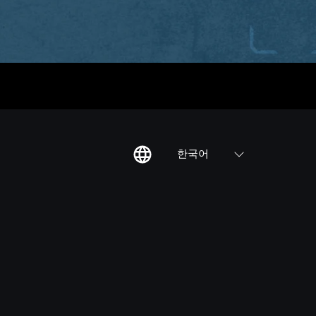
한국어
칙
집