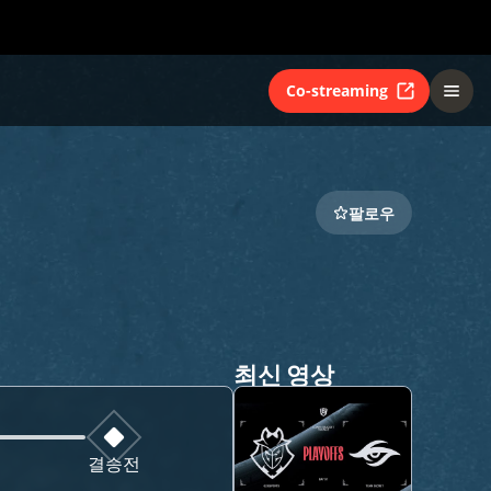
Co-streaming
팔로우
최신 영상
결승전