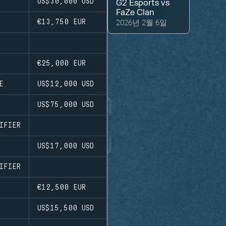
US$30,000
USD
G2 Esports
vs
FaZe Clan
2026년 2월 6일
€13,750
EUR
€25,000
EUR
E
US$12,000
USD
US$75,000
USD
IFIER
US$17,000
USD
IFIER
€12,500
EUR
US$15,500
USD