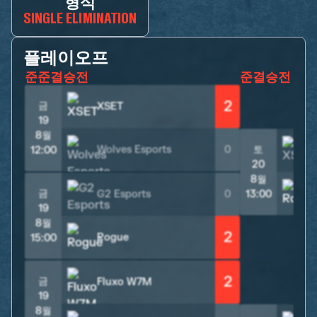
형식
SINGLE ELIMINATION
플레이오프
준준결승전
준결승전
2
금
XSET
19
8월
Wolves Esports
0
토
12:00
20
8월
금
G2 Esports
0
13:00
19
8월
2
Rogue
15:00
2
금
Fluxo W7M
19
8월