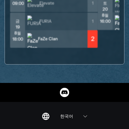
Elevate
1
토
09:00
20
8월
F
금
FURIA
1
16:00
19
8월
2
FaZe Clan
18:00
한국어