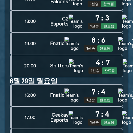
Falcons
1선승
완료됨
7
:
3
G2
18:00
Esports
1선승
완료됨
8
:
6
Fnatic
19:00
1선승
완료됨
4
:
7
Shifters
20:00
1선승
완료됨
6월 29일 월요일
7
:
4
Fnatic
16:00
1선승
완료됨
7
:
4
Geekay
17:00
Esports
1선승
완료됨