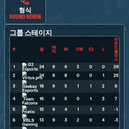
형식
ROUND ROBIN
그룹 스테이지
라
운
매
드
#
점
W
CW
CL
L
치
밸
런
스
1
24
>
9
>
6
>
3
>
0
>
0
>
29
2
24
>
9
>
8
>
0
>
0
>
1
>
25
3
18
>
9
>
5
>
1
>
1
>
2
>
9
4
16
>
9
>
5
>
0
>
1
>
3
>
7
5
15
>
9
>
4
>
1
>
1
>
3
>
-1
6
13
>
9
>
3
>
2
>
0
>
4
>
-3