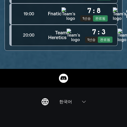
7
:
8
Fnatic
19:00
1선승
완료됨
7
:
3
Team
20:00
Heretics
1선승
완료됨
한국어