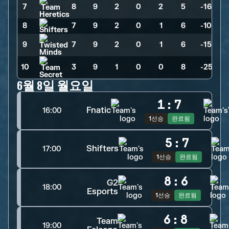
7
8
>
9
>
2
>
0
>
2
>
5
>
-16
8
7
>
9
>
2
>
0
>
1
>
6
>
-10
9
7
>
9
>
2
>
0
>
1
>
6
>
-15
10
3
>
9
>
1
>
0
>
0
>
8
>
-25
6월 8일 월요일
1
:
7
Fnatic
16:00
1선승
완료됨
5
:
7
Shifters
17:00
1선승
완료됨
8
:
6
G2
18:00
Esports
1선승
완료됨
6
:
8
Team
19:00