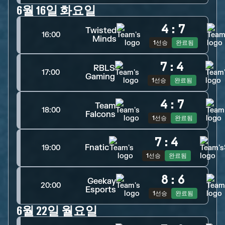
6월 16일 화요일
4
:
7
Twisted
16:00
Minds
1선승
완료됨
7
:
4
RBLS
17:00
Gaming
1선승
완료됨
4
:
7
Team
18:00
Falcons
1선승
완료됨
7
:
4
Fnatic
19:00
1선승
완료됨
8
:
6
Geekay
20:00
Esports
1선승
완료됨
6월 22일 월요일