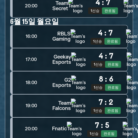
4
:
7
Team
20:00
Secret
1선승
완료됨
6월 15일 월요일
4
:
7
RBLS
16:00
Gaming
1선승
완료됨
4
:
7
Geekay
17:00
Esports
1선승
완료됨
8
:
6
G2
18:00
Esports
1선승
완료됨
7
:
2
Team
19:00
Falcons
1선승
완료됨
7
:
5
Fnatic
20:00
1선승
완료됨