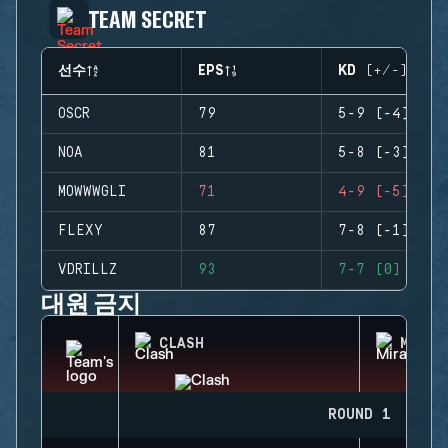
TEAM SECRET
선수
EPS
KD (+/-)
OSCR
79
5-9 (-4)
NOA
81
5-8 (-3)
MOWWWGLI
71
4-9 (-5)
FLEXY
87
7-8 (-1)
VDRILLZ
93
7-7 (0)
대원 금지
CLASH
MIRA
ROUND 1