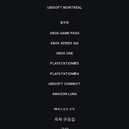
UBISOFT MONTRÉAL
플랫폼
XBOX GAME PASS
XBOX SERIES X|S
XBOX ONE
PLAYSTATION®5
PLAYSTATION®4
UBISOFT CONNECT
AMAZON LUNA
R6 E스포츠 규칙
국제 규정집