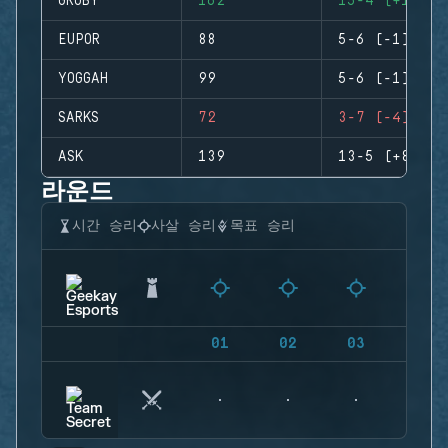
GRUBY
162
15-4 (+11)
EUPOR
88
5-6 (-1)
YOGGAH
99
5-6 (-1)
SARKS
72
3-7 (-4)
ASK
139
13-5 (+8)
라운드
시간 승리
사살 승리
목표 승리
01
02
03
04