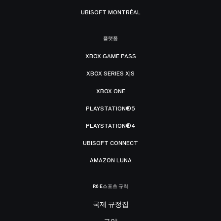
UBISOFT MONTRÉAL
플랫폼
XBOX GAME PASS
XBOX SERIES X|S
XBOX ONE
PLAYSTATION®5
PLAYSTATION®4
UBISOFT CONNECT
AMAZON LUNA
R6 E스포츠 규칙
국제 규정집