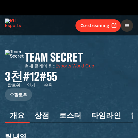
Co-streaming
TEAM SECRET
현재 플레이 팀:
:
Esports World Cup
3천
#12
#55
팔로워
인기
순위
팔로우
개요
상점
로스터
타임라인
팀 내역