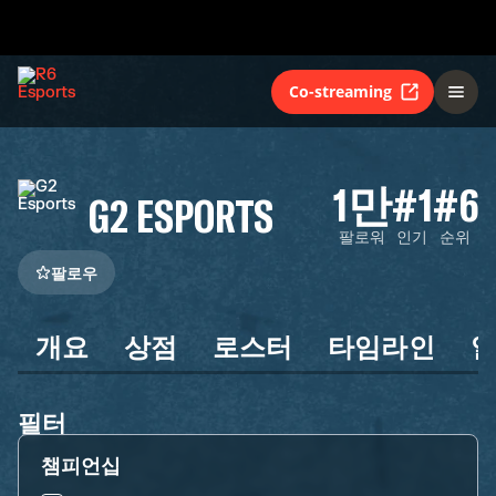
Co-streaming
1만
#1
#6
G2 ESPORTS
팔로워
인기
순위
팔로우
개요
상점
로스터
타임라인
필터
챔피언십