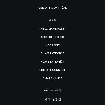
UBISOFT MONTRÉAL
플랫폼
XBOX GAME PASS
XBOX SERIES X|S
XBOX ONE
PLAYSTATION®5
PLAYSTATION®4
UBISOFT CONNECT
AMAZON LUNA
R6 E스포츠 규칙
국제 규정집