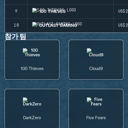
100 THIEVES
9
US$
OUTLAST GAMING
10
US$
참가 팀
100 Thieves
Cloud9
DarkZero
Five Fears