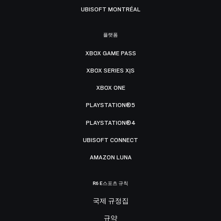
UBISOFT MONTRÉAL
플랫폼
XBOX GAME PASS
XBOX SERIES X|S
XBOX ONE
PLAYSTATION®5
PLAYSTATION®4
UBISOFT CONNECT
AMAZON LUNA
R6 E스포츠 규칙
국제 규정집
규약