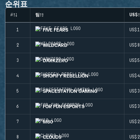
순위표
#
팀
US$
FIVE FEARS
1
US$
WILDCARD
2
US$
DARKZERO
3
US$
SHOPIFY REBELLION
4
US$
SPACESTATION GAMING
5
US$
FOR FUN ESPORTS
6
US$
M80
7
US$
CLOUD9
8
US$