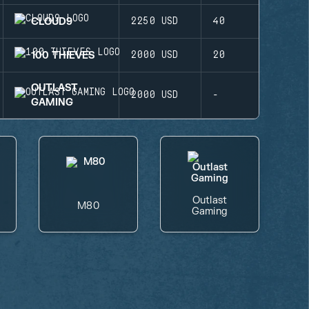
CLOUD9
2250 USD
40
100 THIEVES
2000 USD
20
OUTLAST
2000 USD
-
GAMING
Outlast
M80
Gaming