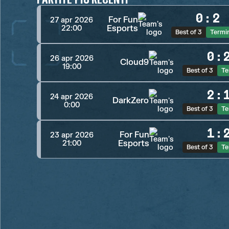
0
:
2
For Fun
27 apr 2026
Esports
22:00
Best of 3
Termi
0
:
26 apr 2026
Cloud9
19:00
Best of 3
Te
2
:
24 apr 2026
DarkZero
0:00
Best of 3
Te
1
:
For Fun
23 apr 2026
Esports
21:00
Best of 3
Te