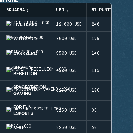
SQUADRA
USD
SI PUNTI
FIVE FEARS
12.000 USD
240
WILDCARD
8000 USD
175
DARKZERO
5500 USD
140
SHOPIFY
4500 USD
115
REBELLION
SPACESTATION
3250 USD
100
GAMING
FOR FUN
3250 USD
80
ESPORTS
M80
2250 USD
60