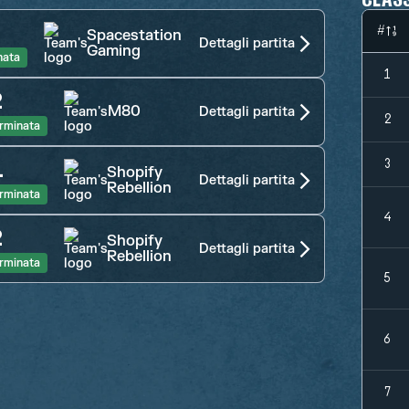
#
Spacestation
Dettagli partita
Gaming
nata
1
2
M80
Dettagli partita
2
rminata
1
3
Shopify
Dettagli partita
Rebellion
rminata
4
2
Shopify
Dettagli partita
Rebellion
rminata
5
6
7