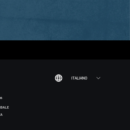
ITALIANO
R6
BALE
TA