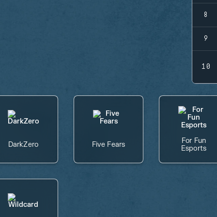
8
9
10
For Fun
DarkZero
Five Fears
Esports