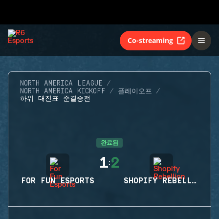
Co-streaming
NORTH AMERICA LEAGUE
NORTH AMERICA KICKOFF
플레이오프
하위 대진표 준결승전
완료됨
1
2
:
FOR FUN ESPORTS
SHOPIFY REBELLION