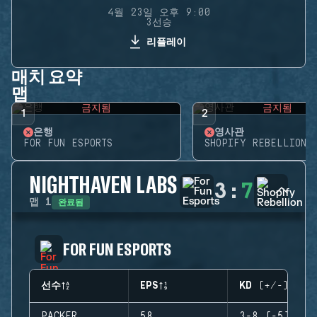
4월 23일 오후 9:00
3선승
리플레이
매치 요약
맵
금지됨
금지됨
1
2
은행
영사관
FOR FUN ESPORTS
SHOPIFY REBELLION
NIGHTHAVEN LABS
3
:
7
완료됨
맵
1
FOR FUN ESPORTS
선수
EPS
KD (+/-)
PACKER
58
3-8 (-5)