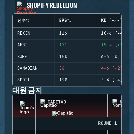
SHOPIFY REBELLION
선수
EPS
KD (+/-)
REXEN
116
10-6 (+4)
AMBI
171
15-4 (+11)
SURF
100
6-6 (0)
CANADIAN
86
4-6 (-2)
SPOIT
120
8-4 (+4)
대원 금지
CAPITÃO
NOMAD
ROUND 1