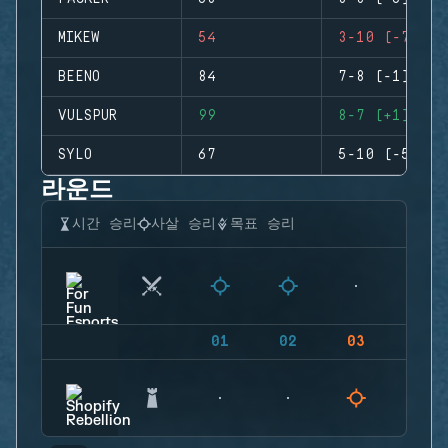
MIKEW
54
3-10 (-7)
BEENO
84
7-8 (-1)
VULSPUR
99
8-7 (+1)
SYLO
67
5-10 (-5)
라운드
시간 승리
사살 승리
목표 승리
01
02
03
04