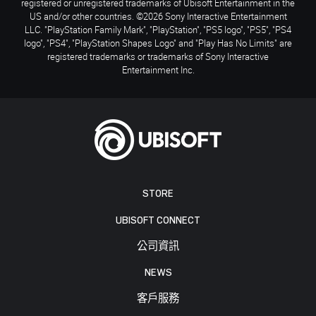
registered or unregistered trademarks of Ubisoft Entertainment in the
US and/or other countries. ©2026 Sony Interactive Entertainment
LLC. "PlayStation Family Mark", "PlayStation", "PS5 logo", "PS5", "PS4
logo", "PS4", "PlayStation Shapes Logo" and "Play Has No Limits" are
registered trademarks or trademarks of Sony Interactive
Entertainment Inc.
STORE
UBISOFT CONNECT
公司資訊
NEWS
客戶服務