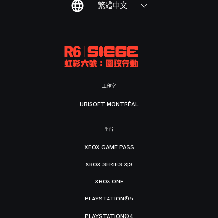
繁體中文
工作室
UBISOFT MONTRÉAL
平台
XBOX GAME PASS
XBOX SERIES X|S
XBOX ONE
PLAYSTATION®5
PLAYSTATION®4