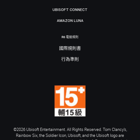
UBISOFT CONNECT
AMAZON LUNA
R6 電競規則
國際規則書
行為準則
©2026 Ubisoft Entertainment. All Rights Reserved. Tom Clancy’s,
Rainbow Six, the Soldier Icon, Ubisoft, and the Ubisoft logo are