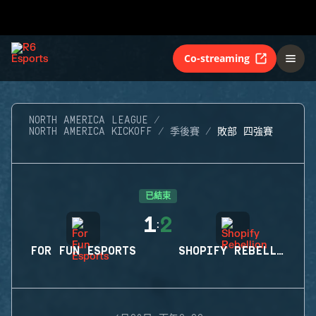
Co-streaming
NORTH AMERICA LEAGUE
NORTH AMERICA KICKOFF
季後賽
敗部 四強賽
已結束
1
2
:
FOR FUN ESPORTS
SHOPIFY REBELLION