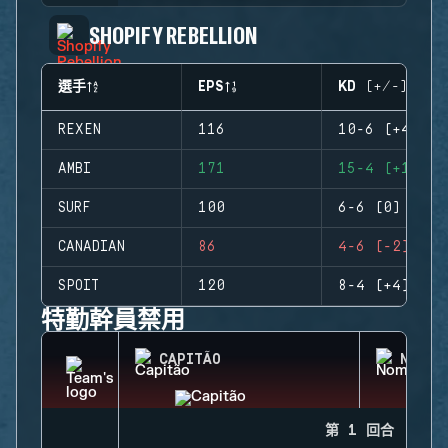
SHOPIFY REBELLION
選手
EPS
KD (+/-)
REXEN
116
10-6 (+4)
AMBI
171
15-4 (+11)
SURF
100
6-6 (0)
CANADIAN
86
4-6 (-2)
SPOIT
120
8-4 (+4)
特勤幹員禁用
CAPITÃO
NOMAD
第 1 回合