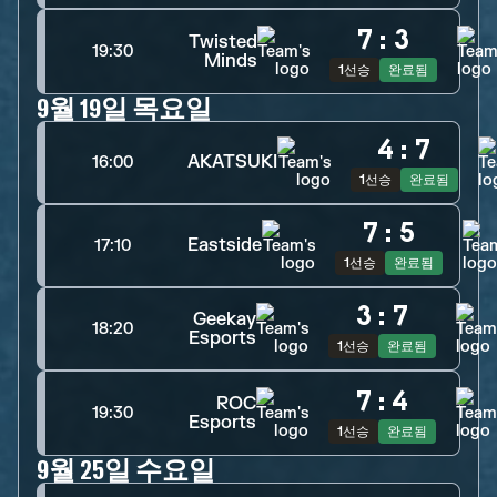
7
:
3
Twisted
19:30
Minds
1선승
완료됨
9월 19일 목요일
4
:
7
AKATSUKI
16:00
1선승
완료됨
7
:
5
Eastside
17:10
1선승
완료됨
3
:
7
Geekay
18:20
Esports
1선승
완료됨
7
:
4
ROC
19:30
Esports
1선승
완료됨
9월 25일 수요일