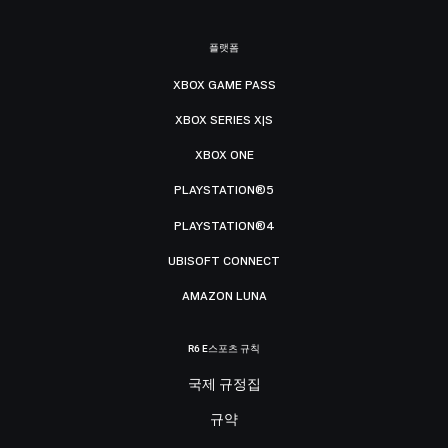
플랫폼
XBOX GAME PASS
XBOX SERIES X|S
XBOX ONE
PLAYSTATION®5
PLAYSTATION®4
UBISOFT CONNECT
AMAZON LUNA
R6 E스포츠 규칙
국제 규정집
규약