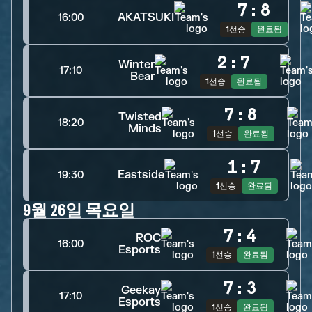
7
:
8
AKATSUKI
16:00
1선승
완료됨
2
:
7
Winter
17:10
Bear
1선승
완료됨
7
:
8
Twisted
18:20
Minds
1선승
완료됨
1
:
7
Eastside
19:30
1선승
완료됨
9월 26일 목요일
7
:
4
ROC
16:00
Esports
1선승
완료됨
7
:
3
Geekay
17:10
Esports
1선승
완료됨