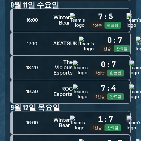
9월 11일 수요일
7
:
5
Winter
16:00
Bear
1선승
완료됨
0
:
7
AKATSUKI
17:10
1선승
완료됨
The
0
:
7
Vicious
18:20
Esports
1선승
완료됨
7
:
4
ROC
19:30
Esports
1선승
완료됨
9월 12일 목요일
1
:
7
Winter
16:00
Bear
1선승
완료됨