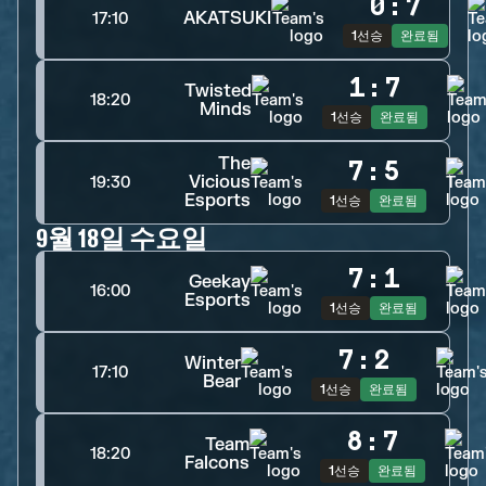
0
:
7
AKATSUKI
17:10
1선승
완료됨
1
:
7
Twisted
18:20
Minds
1선승
완료됨
The
7
:
5
Vicious
19:30
Esports
1선승
완료됨
9월 18일 수요일
7
:
1
Geekay
16:00
Esports
1선승
완료됨
7
:
2
Winter
17:10
Bear
1선승
완료됨
8
:
7
Team
18:20
Falcons
1선승
완료됨