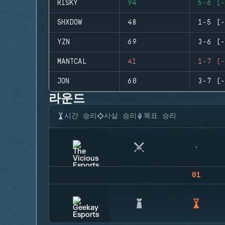
RISKY
94
5-6 (-
SHXDOW
48
1-5 (-
YZN
69
3-6 (-
MANTCAL
41
1-7 (-
JON
60
3-7 (-
라운드
시간 승리
사살 승리
목표 승리
01