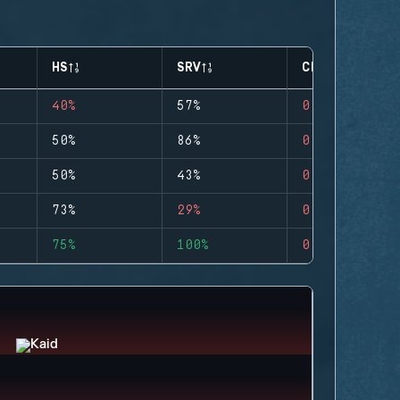
HS
SRV
CLUTCHES
40%
57%
0
50%
86%
0
50%
43%
0
73%
29%
0
75%
100%
0