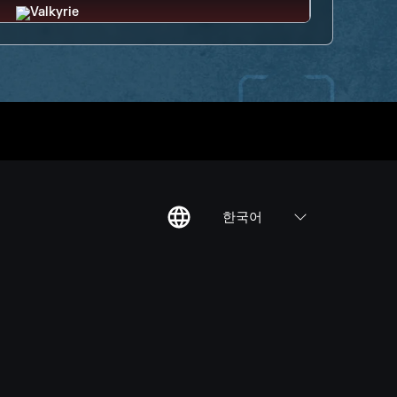
한국어
칙
집