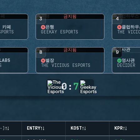
됨
금지됨
3
4
 카페
은행
클럽하우
SPORTS
GEEKAY ESPORTS
THE VICI
됨
금지됨
8
9
LABS
별장
영사관
S
THE VICIOUS ESPORTS
DECIDER
0
:
7
-)
ENTRY
KOST
KPR