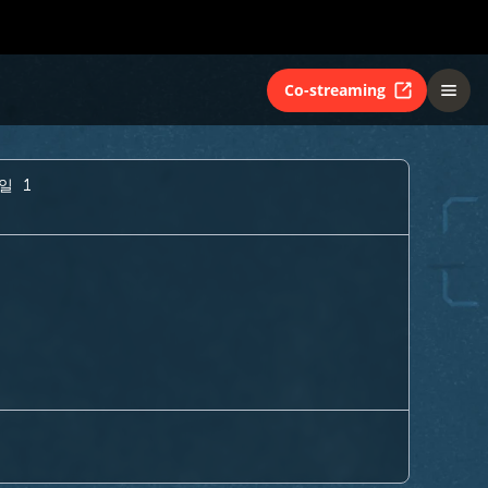
Co-streaming
일 1