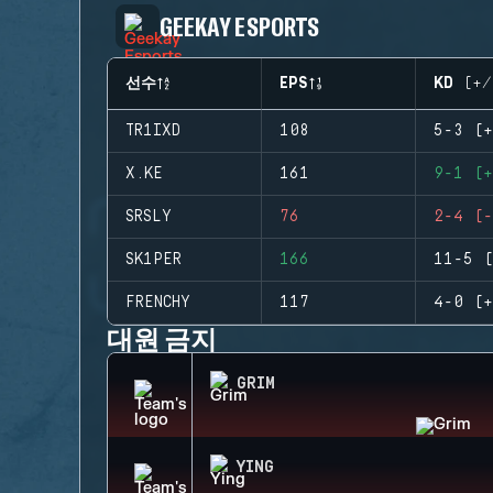
GEEKAY ESPORTS
선수
EPS
KD (+/
TR1IXD
108
5-3 (+
X.KE
161
9-1 (+
SRSLY
76
2-4 (-
SK1PER
166
11-5 (
FRENCHY
117
4-0 (+
대원 금지
GRIM
YING