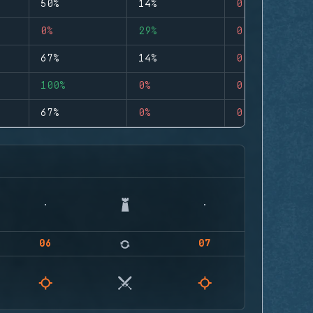
50%
14%
0
0%
29%
0
67%
14%
0
100%
0%
0
67%
0%
0
06
07