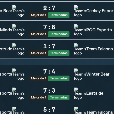
2
:
7
r Bear
Geekay Espor
Mejor de 1
Terminadas
7
:
8
 Minds
ROC Esports
Mejor de 1
Terminadas
1
:
7
stside
Team Falcons
Mejor de 1
Terminadas
7
:
4
sports
Winter Bear
Mejor de 1
Terminadas
7
:
3
sports
Eastside
Mejor de 1
Terminadas
5
:
7
sports
Team Falcons