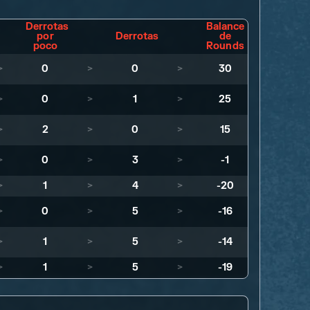
Derrotas
Balance
por
Derrotas
de
poco
Rounds
>
0
>
0
>
30
>
0
>
1
>
25
>
2
>
0
>
15
>
0
>
3
>
-1
>
1
>
4
>
-20
>
0
>
5
>
-16
>
1
>
5
>
-14
>
1
>
5
>
-19