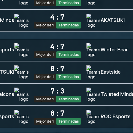
Mejor de 1
Terminadas
4
:
7
 Minds
AKATSUKI
Mejor de 1
Terminadas
4
:
7
sports
Winter Bear
Mejor de 1
Terminadas
8
:
7
TSUKI
Eastside
Mejor de 1
Terminadas
7
:
3
alcons
Twisted Mind
Mejor de 1
Terminadas
8
:
7
sports
ROC Esports
Mejor de 1
Terminadas