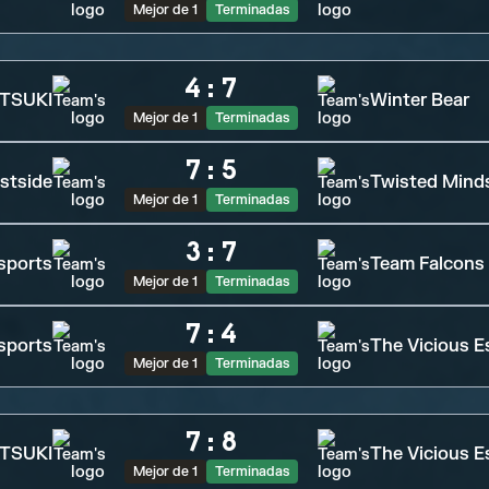
Mejor de 1
Terminadas
4
:
7
TSUKI
Winter Bear
Mejor de 1
Terminadas
7
:
5
stside
Twisted Mind
Mejor de 1
Terminadas
3
:
7
sports
Team Falcons
Mejor de 1
Terminadas
7
:
4
sports
The Vicious E
Mejor de 1
Terminadas
7
:
8
TSUKI
The Vicious E
Mejor de 1
Terminadas