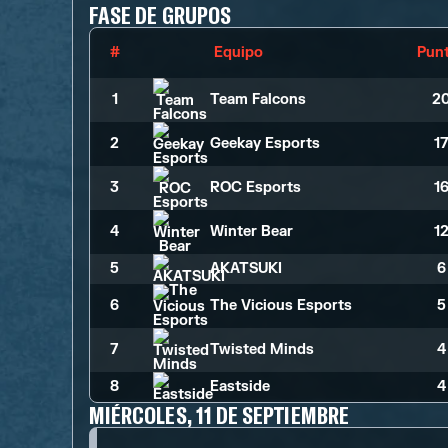
FASE DE GRUPOS
#
Equipo
Pun
1
Team Falcons
2
2
Geekay Esports
1
3
ROC Esports
1
4
Winter Bear
1
5
AKATSUKI
6
6
The Vicious Esports
5
7
Twisted Minds
4
8
Eastside
4
MIÉRCOLES, 11 DE SEPTIEMBRE