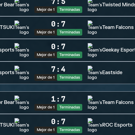
7
:
5
r Bear
Twisted Mind
Mejor de 1
Terminadas
0
:
7
TSUKI
Team Falcons
Mejor de 1
Terminadas
0
:
7
sports
Geekay Espor
Mejor de 1
Terminadas
7
:
4
sports
Eastside
Mejor de 1
Terminadas
1
:
7
r Bear
Team Falcons
Mejor de 1
Terminadas
0
:
7
TSUKI
ROC Esports
Mejor de 1
Terminadas