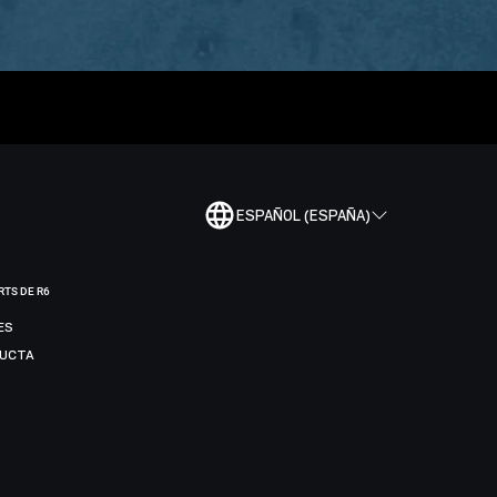
ESPAÑOL (ESPAÑA)
RTS DE R6
ES
DUCTA