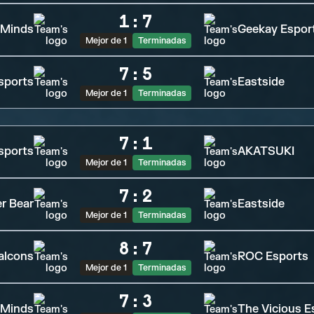
1
:
7
 Minds
Geekay Espor
Mejor de 1
Terminadas
7
:
5
sports
Eastside
Mejor de 1
Terminadas
7
:
1
sports
AKATSUKI
Mejor de 1
Terminadas
7
:
2
r Bear
Eastside
Mejor de 1
Terminadas
8
:
7
alcons
ROC Esports
Mejor de 1
Terminadas
7
:
3
 Minds
The Vicious E