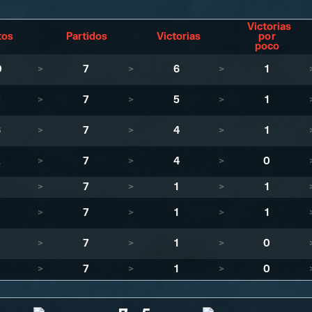
Victorias
tos
Partidos
Victorias
por
poco
0
>
7
>
6
>
1
7
>
7
>
5
>
1
6
>
7
>
4
>
1
2
>
7
>
4
>
0
>
7
>
1
>
1
>
7
>
1
>
1
>
7
>
1
>
0
>
7
>
1
>
0