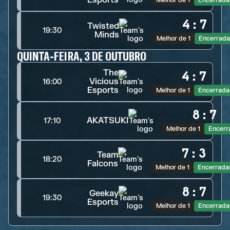
Esports
Melhor de 1
Encerrada
4
:
7
Twisted
19:30
Minds
Melhor de 1
Encerrada
QUINTA-FEIRA, 3 DE OUTUBRO
The
4
:
7
Vicious
16:00
Esports
Melhor de 1
Encerrada
8
:
7
AKATSUKI
17:10
Melhor de 1
Encerr
7
:
3
Team
18:20
Falcons
Melhor de 1
Encerrada
8
:
7
Geekay
19:30
Esports
Melhor de 1
Encerrada