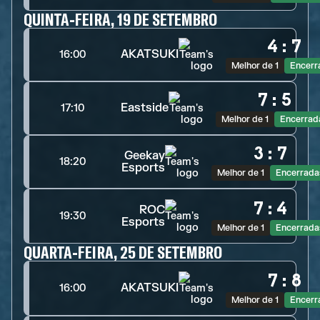
QUINTA-FEIRA, 19 DE SETEMBRO
4
:
7
AKATSUKI
16:00
Melhor de 1
Encerr
7
:
5
Eastside
17:10
Melhor de 1
Encerrad
3
:
7
Geekay
18:20
Esports
Melhor de 1
Encerrada
7
:
4
ROC
19:30
Esports
Melhor de 1
Encerrada
QUARTA-FEIRA, 25 DE SETEMBRO
7
:
8
AKATSUKI
16:00
Melhor de 1
Encerr