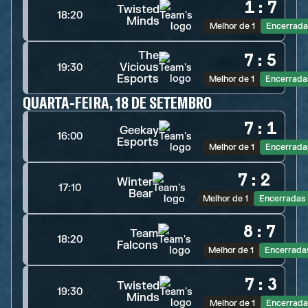
1
:
7
Twisted
18:20
Minds
Melhor de 1
Encerrada
The
7
:
5
Vicious
19:30
Esports
Melhor de 1
Encerrada
QUARTA-FEIRA, 18 DE SETEMBRO
7
:
1
Geekay
16:00
Esports
Melhor de 1
Encerrada
7
:
2
Winter
17:10
Bear
Melhor de 1
Encerradas
8
:
7
Team
18:20
Falcons
Melhor de 1
Encerrada
7
:
3
Twisted
19:30
Minds
Melhor de 1
Encerrada