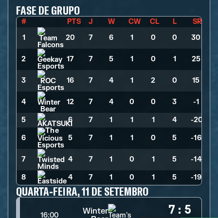
FASE DE GRUPO
#
PTS
J
W
CW
CL
L
SR
1
20
>
7
>
6
>
1
>
0
>
0
>
30
2
17
>
7
>
5
>
1
>
0
>
1
>
25
3
16
>
7
>
4
>
1
>
2
>
0
>
15
4
12
>
7
>
4
>
0
>
0
>
3
>
-1
5
6
>
7
>
1
>
1
>
1
>
4
>
-20
6
5
>
7
>
1
>
1
>
0
>
5
>
-16
7
4
>
7
>
1
>
0
>
1
>
5
>
-14
8
4
>
7
>
1
>
0
>
1
>
5
>
-19
QUARTA-FEIRA, 11 DE SETEMBRO
7
:
5
Winter
16:00