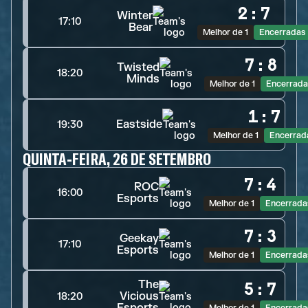
2
:
7
Winter
17:10
Bear
Melhor de 1
Encerradas
7
:
8
Twisted
18:20
Minds
Melhor de 1
Encerrada
1
:
7
Eastside
19:30
Melhor de 1
Encerrad
QUINTA-FEIRA, 26 DE SETEMBRO
7
:
4
ROC
16:00
Esports
Melhor de 1
Encerrada
7
:
3
Geekay
17:10
Esports
Melhor de 1
Encerrada
The
5
:
7
Vicious
18:20