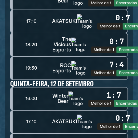
Bear
Melhor de 1
Encerradas
0
:
7
AKATSUKI
17:10
Melhor de 1
Encerr
The
0
:
7
Vicious
18:20
Esports
Melhor de 1
Encerrada
7
:
4
ROC
19:30
Esports
Melhor de 1
Encerrada
QUINTA-FEIRA, 12 DE SETEMBRO
1
:
7
Winter
16:00
Bear
Melhor de 1
Encerradas
0
:
7
AKATSUKI
17:10
Melhor de 1
Encerr