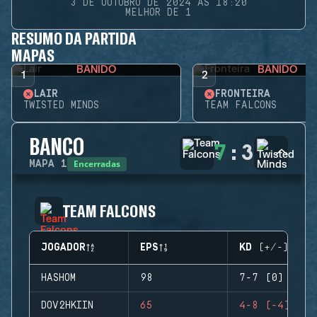
3 DE OUTUBRO DE 2024 ÀS 18:20
MELHOR DE 1
RESUMO DA PARTIDA
MAPAS
BANIDO
BANIDO
1
2
LAIR
FRONTEIRA
TWISTED MINDS
TEAM FALCONS
BANCO
7
:
3
Encerradas
MAPA
1
TEAM FALCONS
JOGADOR
EPS
KD (+/-)
HASHOM
98
7-7 (0)
DOV2HKIIN
65
4-8 (-4)