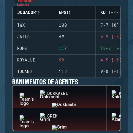
JOGADOR
EPS
KD (+/-)
TWX
100
7-7 (0)
JAILO
69
4-9 (-5)
MOHQ
119
10-8 (+2)
ROYALLE
68
4-9 (-5)
TUCANO
112
9-8 (+1)
BANIMENTOS DE AGENTES
DOKKAEBI
KAID
GRIM
AZAMI