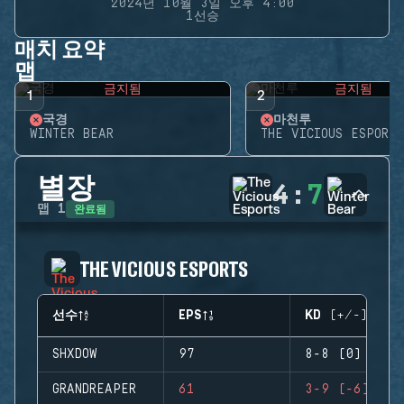
2024년 10월 3일 오후 4:00
1선승
매치 요약
맵
금지됨
금지됨
1
2
국경
마천루
WINTER BEAR
THE VICIOUS ESPORTS
별장
4
:
7
완료됨
맵
1
THE VICIOUS ESPORTS
선수
EPS
KD (+/-)
SHXDOW
97
8-8 (0)
GRANDREAPER
61
3-9 (-6)