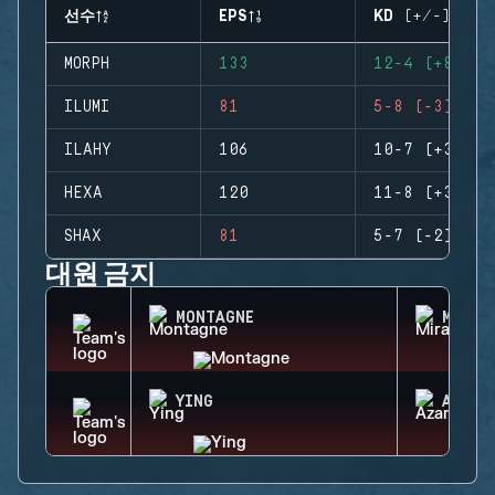
선수
EPS
KD (+/-)
MORPH
133
12-4 (+8)
ILUMI
81
5-8 (-3)
ILAHY
106
10-7 (+3)
HEXA
120
11-8 (+3)
SHAX
81
5-7 (-2)
대원 금지
MONTAGNE
MIRA
YING
AZAMI