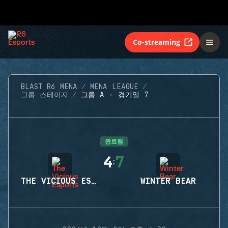
Co-streaming
BLAST R6 MENA
MENA LEAGUE
그룹 스테이지
그룹 A - 경기일 7
완료됨
4
7
:
THE VICIOUS ESPORTS
WINTER BEAR