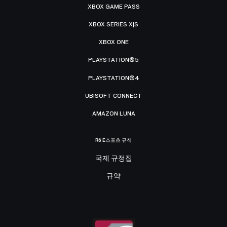
XBOX GAME PASS
XBOX SERIES X|S
XBOX ONE
PLAYSTATION®5
PLAYSTATION®4
UBISOFT CONNECT
AMAZON LUNA
R6 E스포츠 규칙
국제 규정집
규약