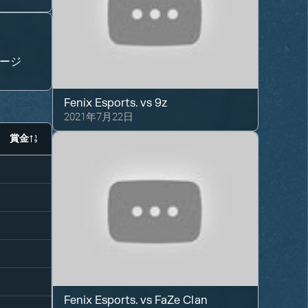
ージ
Fenix Esports.
vs
9z
2021年7月22日
賞金
Fenix Esports.
vs
FaZe Clan