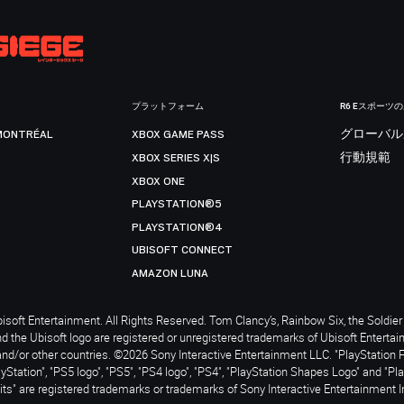
プラットフォーム
R6 Eスポーツ
MONTRÉAL
XBOX GAME PASS
グローバル
XBOX SERIES X|S
行動規範
XBOX ONE
PLAYSTATION®5
PLAYSTATION®4
UBISOFT CONNECT
AMAZON LUNA
soft Entertainment. All Rights Reserved. Tom Clancy’s, Rainbow Six, the Soldier 
nd the Ubisoft logo are registered or unregistered trademarks of Ubisoft Enterta
and/or other countries. ©2026 Sony Interactive Entertainment LLC. "PlayStation 
ayStation", "PS5 logo", "PS5", "PS4 logo", "PS4", "PlayStation Shapes Logo" and "Pl
ts" are registered trademarks or trademarks of Sony Interactive Entertainment I