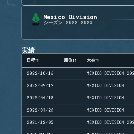
Mexico Division
シーズン
2022-2023
実績
日程
順位
大会
2022/10/16
MEXICO DIVISION 20
2022/09/17
MEXICO DIVISION
2022/06/18
MEXICO DIVISION
2022/03/26
MEXICO DIVISION
2021/12/05
MEXICO DIVISION 20