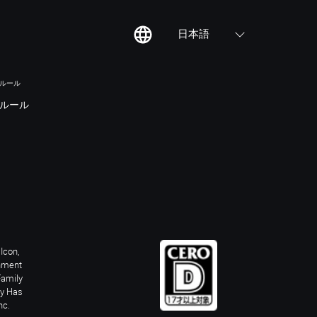
日本語
のルール
ルール
Icon,
inment
Family
ay Has
nc.