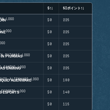
$
SIポイント
LAN
$0
225
ONE
$0
225
$0
225
 IN PYJAMAS
$0
225
NAS GAMING
$0
225
IQUID ALIENWARE
$0
180
S ESPORTS
$0
140
$0
115