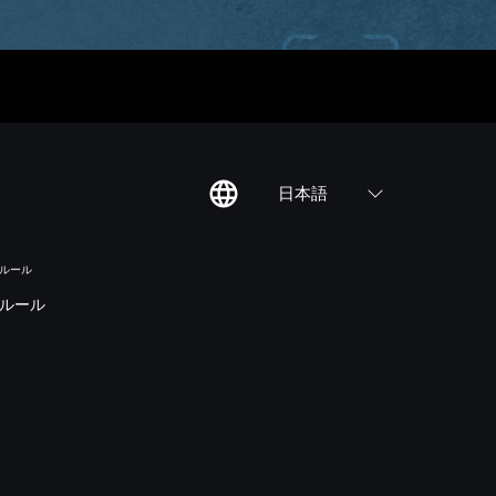
日本語
のルール
ルール