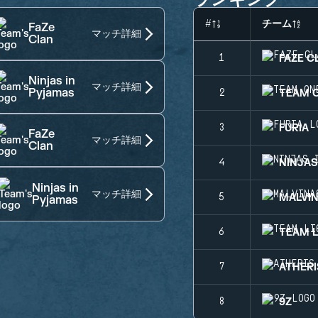
#
チーム
FaZe
マッチ詳細
Clan
FAZE C
1
Ninjas in
マッチ詳細
Pyjamas
TEAM 
2
FURIA
3
FaZe
マッチ詳細
Clan
NINJAS
4
Ninjas in
マッチ詳細
MALVI
5
Pyjamas
TEAM L
6
ATHERI
7
9Z
8