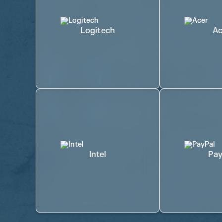
Logitech
Ac
Intel
Pay