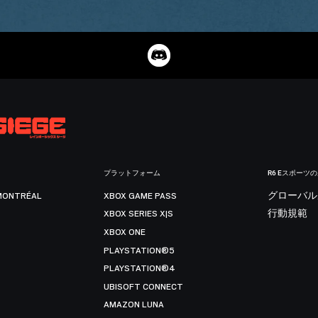
プラットフォーム
R6 Eスポーツ
MONTRÉAL
XBOX GAME PASS
グローバル
XBOX SERIES X|S
行動規範
XBOX ONE
PLAYSTATION®5
PLAYSTATION®4
UBISOFT CONNECT
AMAZON LUNA