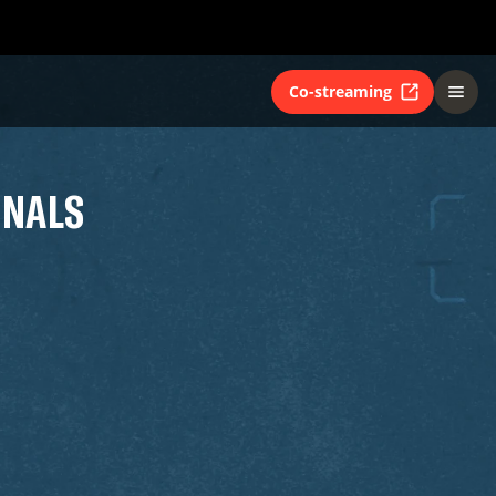
Co-streaming
INALS