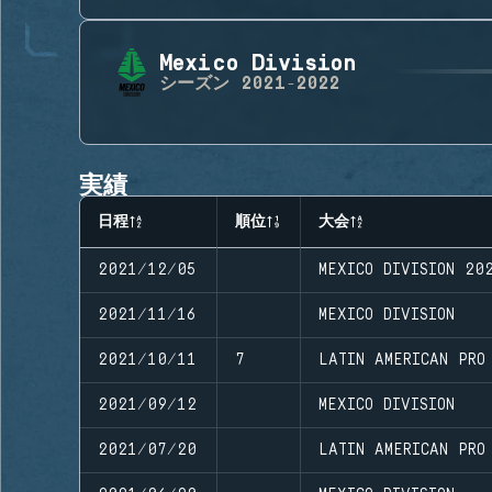
Mexico Division
シーズン
2021-2022
実績
日程
順位
大会
2021/12/05
MEXICO DIVISION 20
2021/11/16
MEXICO DIVISION
2021/10/11
7
LATIN AMERICAN PRO
2021/09/12
MEXICO DIVISION
2021/07/20
LATIN AMERICAN PRO