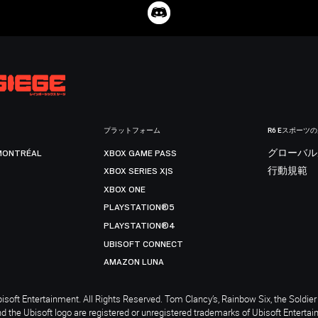
プラットフォーム
R6 Eスポーツ
MONTRÉAL
XBOX GAME PASS
グローバル
XBOX SERIES X|S
行動規範
XBOX ONE
PLAYSTATION®5
PLAYSTATION®4
UBISOFT CONNECT
AMAZON LUNA
soft Entertainment. All Rights Reserved. Tom Clancy’s, Rainbow Six, the Soldier 
nd the Ubisoft logo are registered or unregistered trademarks of Ubisoft Enterta