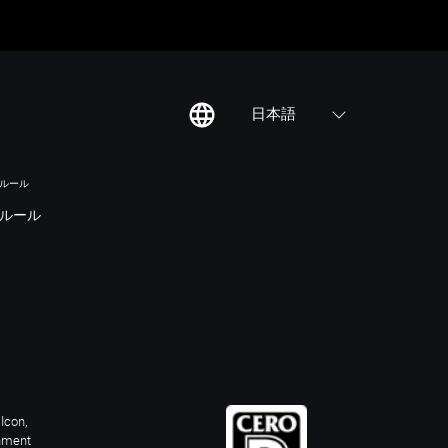
日本語
のルール
ルール
Icon,
inment