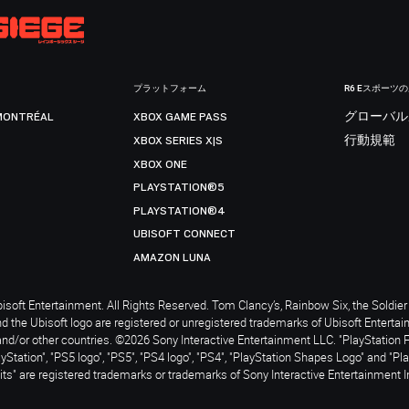
プラットフォーム
R6 Eスポーツ
MONTRÉAL
XBOX GAME PASS
グローバル
XBOX SERIES X|S
行動規範
XBOX ONE
PLAYSTATION®5
PLAYSTATION®4
UBISOFT CONNECT
AMAZON LUNA
soft Entertainment. All Rights Reserved. Tom Clancy’s, Rainbow Six, the Soldier 
nd the Ubisoft logo are registered or unregistered trademarks of Ubisoft Enterta
and/or other countries. ©2026 Sony Interactive Entertainment LLC. "PlayStation 
ayStation", "PS5 logo", "PS5", "PS4 logo", "PS4", "PlayStation Shapes Logo" and "Pl
ts" are registered trademarks or trademarks of Sony Interactive Entertainment I