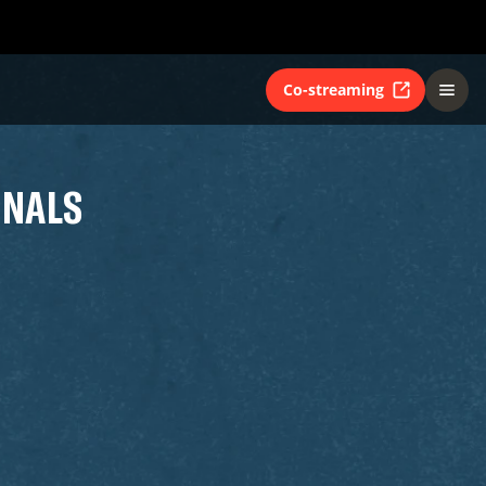
Co-streaming
INALS