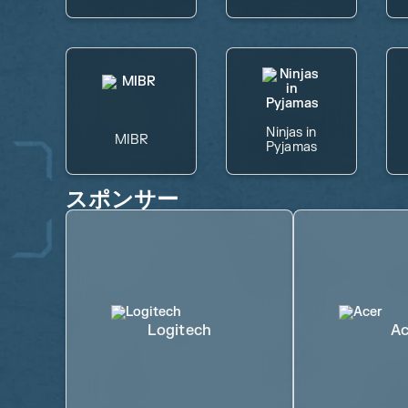
Ninjas in
MIBR
Pyjamas
スポンサー
Logitech
Ac