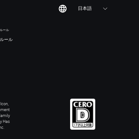
日本語
のルール
ルール
Icon,
inment
Family
ay Has
nc.