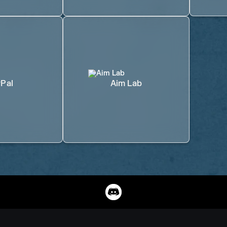
Pal
Aim Lab