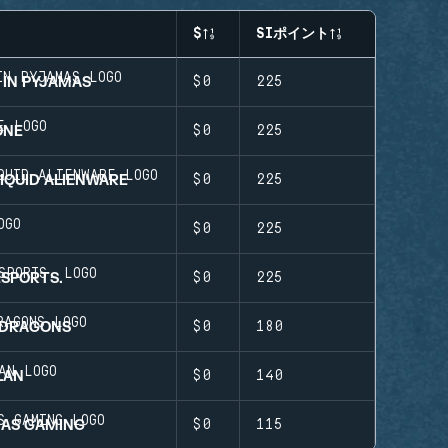
$
SIポイント
 IN PYJAMAS
$0
225
ONE
$0
225
IQUID ALIENWARE
$0
225
$0
225
ESPORTS.
$0
225
 DRAGONS
$0
180
LAN
$0
140
NAS GAMING
$0
115