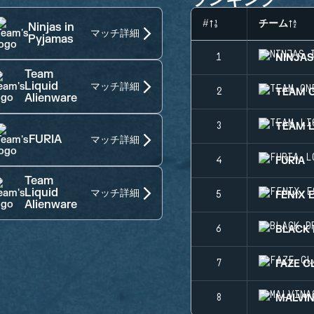
#
チーム
Ninjas in
マッチ詳細
Pyjamas
NINJAS
1
Team
Liquid
マッチ詳細
TEAM 
2
Alienware
TEAM L
3
FURIA
マッチ詳細
FURIA
4
Team
Liquid
マッチ詳細
FENIX 
5
Alienware
BLACK
6
FAZE C
7
MALVI
8