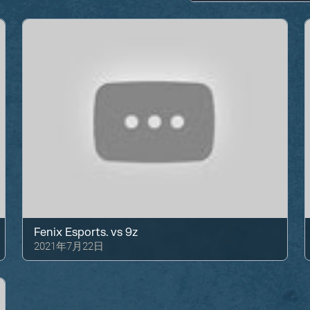
Fenix Esports.
vs
9z
2021年7月22日