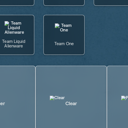
Team Liquid
Team One
Alienware
er
Clear