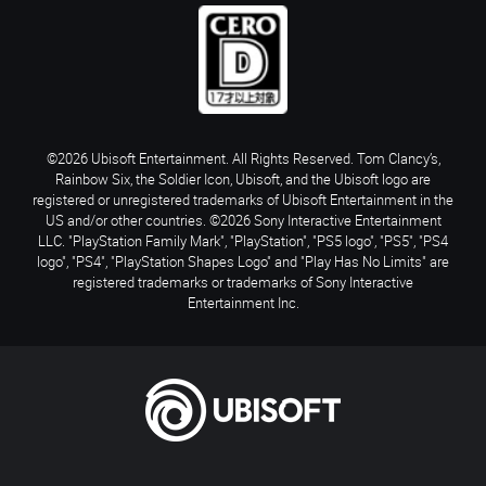
©2026 Ubisoft Entertainment. All Rights Reserved. Tom Clancy’s,
Rainbow Six, the Soldier Icon, Ubisoft, and the Ubisoft logo are
registered or unregistered trademarks of Ubisoft Entertainment in the
US and/or other countries. ©2026 Sony Interactive Entertainment
LLC. "PlayStation Family Mark", "PlayStation", "PS5 logo", "PS5", "PS4
logo", "PS4", "PlayStation Shapes Logo" and "Play Has No Limits" are
registered trademarks or trademarks of Sony Interactive
Entertainment Inc.