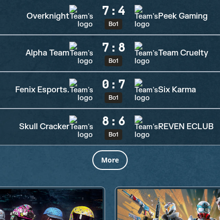
7
:
4
Overknight
Peek Gaming
Bo1
7
:
8
Alpha Team
Team Cruelty
Bo1
0
:
7
Fenix Esports.
Six Karma
Bo1
8
:
6
Skull Cracker
REVEN ECLUB
Bo1
More