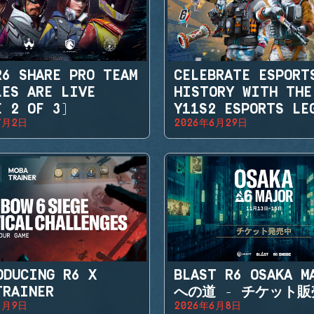
R6 SHARE PRO TEAM
CELEBRATE ESPORT
LES ARE LIVE
HISTORY WITH THE
E 2 OF 3)
Y11S2 ESPORTS LE
7月2日
2026年6月29日
SETS
ODUCING R6 X
BLAST R6 OSAKA M
TRAINER
への道 - チケット
6月9日
2026年6月8日