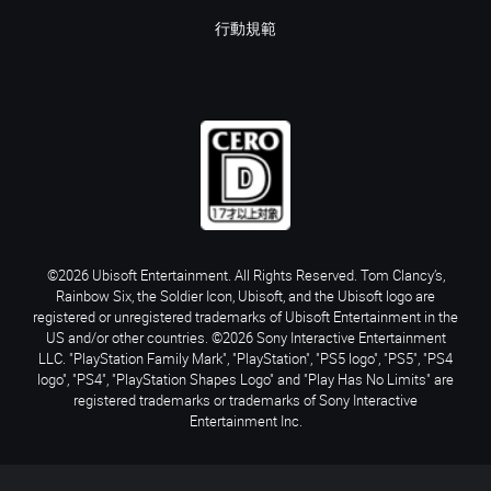
行動規範
©2026 Ubisoft Entertainment. All Rights Reserved. Tom Clancy’s,
Rainbow Six, the Soldier Icon, Ubisoft, and the Ubisoft logo are
registered or unregistered trademarks of Ubisoft Entertainment in the
US and/or other countries. ©2026 Sony Interactive Entertainment
LLC. "PlayStation Family Mark", "PlayStation", "PS5 logo", "PS5", "PS4
logo", "PS4", "PlayStation Shapes Logo" and "Play Has No Limits" are
registered trademarks or trademarks of Sony Interactive
Entertainment Inc.