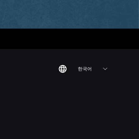
한국어
칙
집