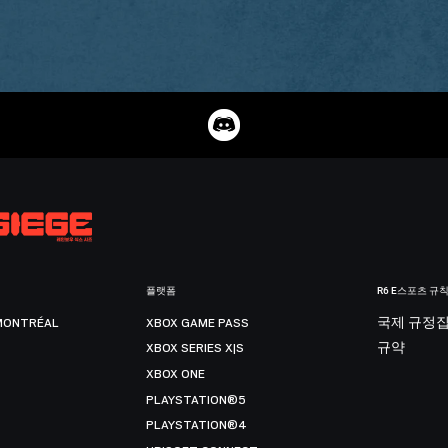
플랫폼
R6 E스포츠 규
MONTRÉAL
XBOX GAME PASS
국제 규정
XBOX SERIES X|S
규약
XBOX ONE
PLAYSTATION®5
PLAYSTATION®4